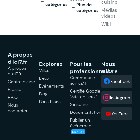
cuisine
catégories
Plus de
Médias
catégories
vidéos
Wiki
À propos
d'Ici7.fr
Explorez
Pour les
Nous
À propos
Villes
professionnels
suivre
d'Ici7.fr
Commencer
Lieux
Facebook
Centre d'aide
sur Ici7.fr
Événements
Presse
Certifié Google
Blog
"Site de lieux"
F.A.Q
Instagram
Bons Plans
S'inscrire
Nous
contacter
Documentation
YouTube
Publier un
événement
GRATUIT