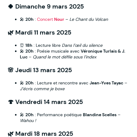
🍀
Dimanche 9 mars 2025
🎤
20h
:
Concert
Nour
–
Le Chant du Volcan
🌿
Mardi 11 mars 2025
⏰
18h
: Lecture libre
Dans l’œil du silence
🎤
20h
: Poésie musicale avec
Véronique Turlais & J.
Luc
–
Quand le mot défile sous l’index
🌸
Jeudi 13 mars 2025
🎤
20h
: Lecture et rencontre avec
Jean-Yves Tayac
–
J’écris comme je boxe
🍄
Vendredi 14 mars 2025
🎤
20h
: Performance poétique
Blandine Scelles
–
Wahou !
🌿
Mardi 18 mars 2025