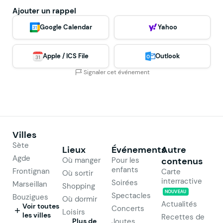
Ajouter un rappel
Google Calendar
Yahoo
Apple / ICS File
Outlook
Signaler cet événement
Villes
Sète
Lieux
Événements
Autre
Agde
Où manger
Pour les
contenus
enfants
Frontignan
Carte
Où sortir
interractive
Soirées
Marseillan
Shopping
NOUVEAU
Spectacles
Bouzigues
Où dormir
Actualités
Voir toutes
Concerts
Loisirs
les villes
Recettes de
Plus de
Joutes