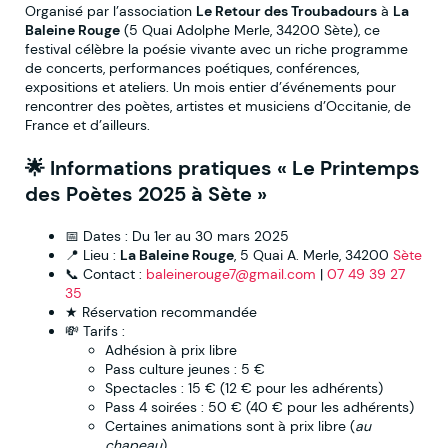
Organisé par l’association
Le Retour des Troubadours
à
La
Baleine Rouge
(5 Quai Adolphe Merle, 34200 Sète), ce
festival célèbre la poésie vivante avec un riche programme
de concerts, performances poétiques, conférences,
expositions et ateliers. Un mois entier d’événements pour
rencontrer des poètes, artistes et musiciens d’Occitanie, de
France et d’ailleurs.
🌟
Informations pratiques « Le Printemps
des Poètes 2025 à Sète »
📅 Dates : Du 1er au 30 mars 2025
📍 Lieu :
La Baleine Rouge
, 5 Quai A. Merle, 34200
Sète
📞 Contact :
baleinerouge7@gmail.com
|
07 49 39 27
35
★ Réservation recommandée
💸 Tarifs :
Adhésion à prix libre
Pass culture jeunes : 5 €
Spectacles : 15 € (12 € pour les adhérents)
Pass 4 soirées : 50 € (40 € pour les adhérents)
Certaines animations sont à prix libre (
au
chapeau
)