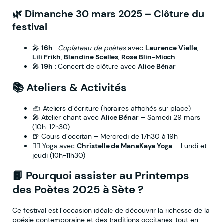
🌿
Dimanche 30 mars 2025
– Clôture du
festival
🎤
16h
:
Coplateau de poètes
avec
Laurence Vielle
,
Lili Frikh
,
Blandine Scelles
,
Rose Blin-Mioch
🎤
19h
: Concert de clôture avec
Alice Bénar
📚
Ateliers & Activités
✍️ Ateliers d’écriture (horaires affichés sur place)
🎤 Atelier chant avec
Alice Bénar
– Samedi 29 mars
(10h-12h30)
🍺 Cours d’occitan – Mercredi de 17h30 à 19h
🧘‍♀️ Yoga avec
Christelle de ManaKaya Yoga
– Lundi et
jeudi (10h-11h30)
📙
Pourquoi assister au Printemps
des Poètes 2025 à Sète ?
Ce festival est l’occasion idéale de découvrir la richesse de la
poésie contemporaine et des traditions occitanes, tout en