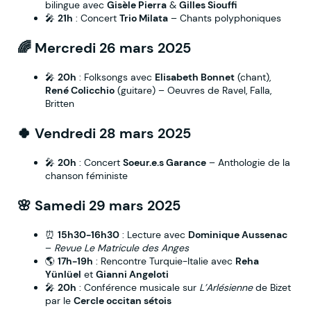
bilingue avec
Gisèle Pierra
&
Gilles Siouffi
🎤
21h
: Concert
Trio Milata
– Chants polyphoniques
🌈
Mercredi 26 mars 2025
🎤
20h
: Folksongs avec
Elisabeth Bonnet
(chant),
René Colicchio
(guitare) – Oeuvres de Ravel, Falla,
Britten
🍀
Vendredi 28 mars 2025
🎤
20h
: Concert
Soeur.e.s Garance
– Anthologie de la
chanson féministe
🌸
Samedi 29 mars 2025
⏰
15h30-16h30
: Lecture avec
Dominique Aussenac
–
Revue Le Matricule des Anges
🌎
17h-19h
: Rencontre Turquie-Italie avec
Reha
Yünlüel
et
Gianni Angeloti
🎤
20h
: Conférence musicale sur
L’Arlésienne
de Bizet
par le
Cercle occitan sétois