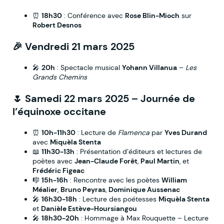
⏰
18h30
: Conférence avec
Rose Blin-Mioch
sur
Robert Desnos
🎉
Vendredi 21 mars 2025
🎤
20h
: Spectacle musical
Yohann Villanua
–
Les
Grands Chemins
🌷
Samedi 22 mars 2025
– Journée de
l’équinoxe occitane
⏰
10h-11h30
: Lecture de
Flamenca
par
Yves Durand
avec
Miquèla Stenta
📖
11h30-13h
: Présentation d’éditeurs et lectures de
poètes avec
Jean-Claude Forêt
,
Paul Martin
, et
Frédéric Figeac
🎼
15h-16h
: Rencontre avec les poètes
William
Méalier
,
Bruno Peyras
,
Dominique Aussenac
🎤
16h30-18h
: Lecture des poétesses
Miquèla Stenta
et
Danièle Estève-Hoursiangou
🎤
18h30-20h
: Hommage à Max Rouquette – Lecture