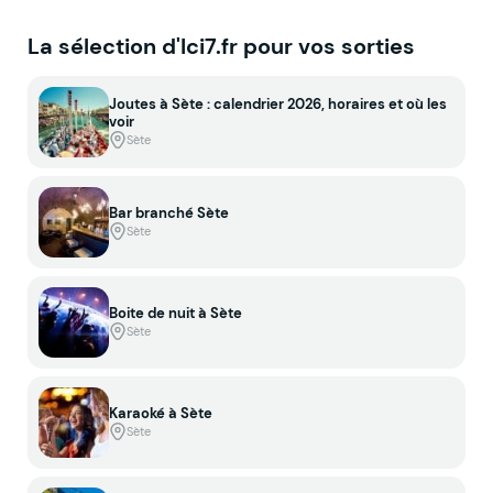
La sélection d'Ici7.fr pour vos sorties
Joutes à Sète : calendrier 2026, horaires et où les
voir
Sète
Bar branché Sète
Sète
Boite de nuit à Sète
Sète
Karaoké à Sète
Sète