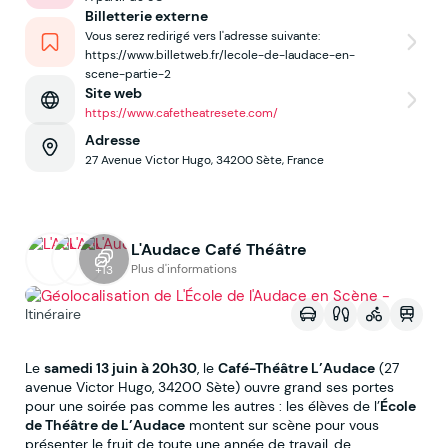
Billetterie externe
Vous serez redirigé vers l'adresse suivante:
https://www.billetweb.fr/lecole-de-laudace-en-
scene-partie-2
Site web
https://www.cafetheatresete.com/
Adresse
27 Avenue Victor Hugo, 34200 Sète, France
L'Audace Café Théâtre
Voir sur la map
Plus d'informations
+13
Itinéraire
Le
samedi 13 juin à 20h30
, le
Café-Théâtre L’Audace
(27
avenue Victor Hugo, 34200 Sète) ouvre grand ses portes
pour une soirée pas comme les autres : les élèves de l’
École
de Théâtre de L’Audace
montent sur scène pour vous
présenter le fruit de toute une année de travail, de