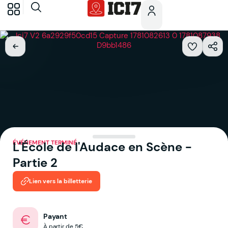
ÉVÉNEMENT TERMINÉ
L'École de l'Audace en Scène -
Partie 2
Lien vers la billetterie
Payant
À partir de 5€