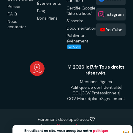
sur Ici7.fr
Événements
Presse
Certifié Google
Blog
"Site de lieux"
F.A.Q
Instagram
Bons Plans
S'inscrire
Nous
contacter
Documentation
YouTube
Publier un
événement
GRATUIT
© 2026 Ici7.fr Tous droits
réservés.
Mentions légales
Politique de confidentialité
CGU
CGV Professionnels
CGV Marketplace
Signalement
Fièrement développé avec
à Sète par
Dynamo Productions
Événement terminé
En utilisant ce site, vous acceptez notre
politique