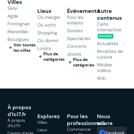
Villes
Sète
Lieux
Événements
Autre
Agde
Où manger
Pour les
contenus
enfants
Frontignan
Carte
Où sortir
interractive
Soirées
Marseillan
Shopping
NOUVEAU
Spectacles
Bouzigues
Où dormir
Actualités
Voir toutes
Concerts
Loisirs
les villes
Recettes de
Plus de
Joutes
cuisine
catégories
Plus de
Médias
catégories
vidéos
Wiki
À propos
d'Ici7.fr
Explorez
Pour les
Nous
À propos
Villes
professionnels
suivre
d'Ici7.fr
Commencer
Lieux
Facebook
Centre d'aide