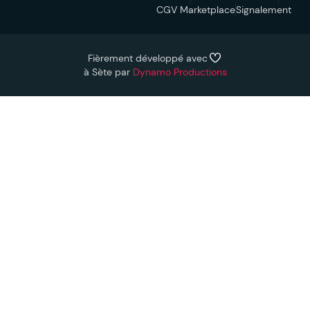
CGV Marketplace
Signalement
Fièrement développé avec
à Sète par
Dynamo Productions