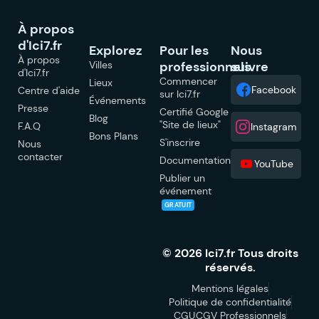
À propos
d'Ici7.fr
Explorez
Pour les
Nous
À propos
Villes
professionnels
suivre
d'Ici7.fr
Commencer
Lieux
Facebook
Centre d'aide
sur Ici7.fr
Événements
Presse
Certifié Google
Blog
"Site de lieux"
F.A.Q
Instagram
Bons Plans
S'inscrire
Nous
contacter
Documentation
YouTube
Publier un
événement
GRATUIT
© 2026 Ici7.fr Tous droits
réservés.
Mentions légales
Politique de confidentialité
CGU
CGV Professionnels