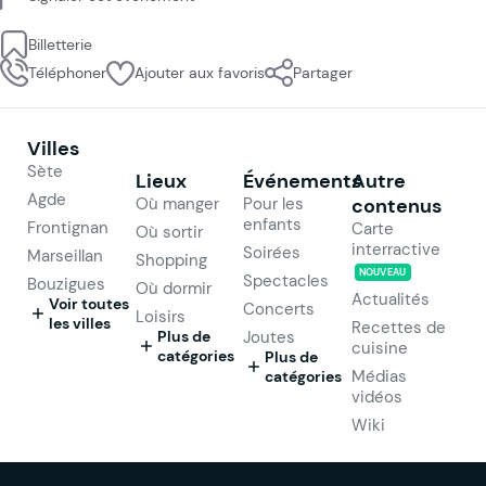
Billetterie
Téléphoner
Ajouter aux favoris
Partager
Villes
Sète
Lieux
Événements
Autre
Agde
Où manger
Pour les
contenus
enfants
Frontignan
Carte
Où sortir
interractive
Soirées
Marseillan
Shopping
NOUVEAU
Spectacles
Bouzigues
Où dormir
Actualités
Voir toutes
Concerts
Loisirs
les villes
Recettes de
Plus de
Joutes
cuisine
catégories
Plus de
Médias
catégories
vidéos
Wiki