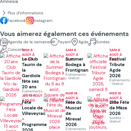
Amnesia
Plus d'informations
Facebook
Instagram
Vous aimerez également ces événements
Agenda de la semaine
Payant
Agde
Soirées
Concerts
SAM 8
SAM 8
SAM 8
AOÛT À
AOÛT À
AOÛT À
Le Club
Summer
Festival
09:00
10:30
21:30
Taurin de
Bodega à
Tribute
la
Frontignan
Agde
Événements
Gardiole
2026
- Gratuit
Événements
fête ses
- Gratuit
20 ans
Événements
MAR 18
MER 19
- Gratuit
JEU 13 AOÛT
AOÛT À
AOÛT À
À 10:00
Fête
Fête du
218e Fête
19:00
19:00
Locale de
Muscat
de Mèze
Villeveyrac
de
2026
Soirées -
-
Mireval
Gratuit
Programme
2026
Événements
2026