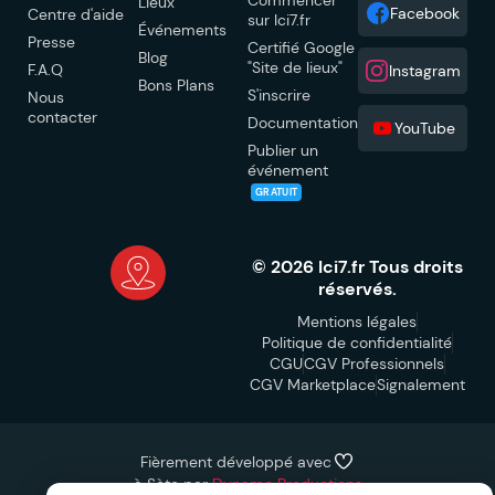
Lieux
Facebook
Centre d'aide
sur Ici7.fr
Événements
Presse
Certifié Google
Blog
"Site de lieux"
F.A.Q
Instagram
Bons Plans
S'inscrire
Nous
contacter
Documentation
YouTube
Publier un
événement
GRATUIT
© 2026 Ici7.fr Tous droits
réservés.
Mentions légales
Politique de confidentialité
CGU
CGV Professionnels
CGV Marketplace
Signalement
Fièrement développé avec
à Sète par
Dynamo Productions
S'y rendre