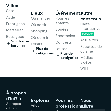
Villes
Sète
Lieux
Événements
Autre
Agde
Où manger
Pour les
contenus
enfants
Frontignan
Carte
Où sortir
interractive
Soirées
Marseillan
Shopping
NOUVEAU
Spectacles
Bouzigues
Où dormir
Actualités
Voir toutes
Concerts
Loisirs
les villes
Recettes de
Plus de
Joutes
cuisine
catégories
Plus de
Médias
catégories
vidéos
Wiki
À propos
d'Ici7.fr
Explorez
Pour les
Nous
À propos
Villes
professionnels
suivre
d'Ici7.fr
Commencer