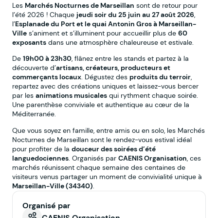
Les
Marchés Nocturnes de Marseillan
sont de retour pour
l’été 2026 ! Chaque
jeudi soir du 25 juin au 27 août 2026
,
l’
Esplanade du Port et le quai Antonin Gros à Marseillan-
Ville
s’animent et s’illuminent pour accueillir plus de
60
exposants
dans une atmosphère chaleureuse et estivale.
De
19h00 à 23h30
, flânez entre les stands et partez à la
découverte d’
artisans, créateurs, producteurs et
commerçants locaux
. Dégustez des
produits du terroir
,
repartez avec des créations uniques et laissez-vous bercer
par les
animations musicales
qui rythment chaque soirée.
Une parenthèse conviviale et authentique au cœur de la
Méditerranée.
Que vous soyez en famille, entre amis ou en solo, les Marchés
Nocturnes de Marseillan sont le rendez-vous estival idéal
pour profiter de la
douceur des soirées d’été
languedociennes
. Organisés par
CAENIS Organisation
, ces
marchés réunissent chaque semaine des centaines de
visiteurs venus partager un moment de convivialité unique à
Marseillan-Ville (34340)
.
Organisé par
CAENIS Organisation