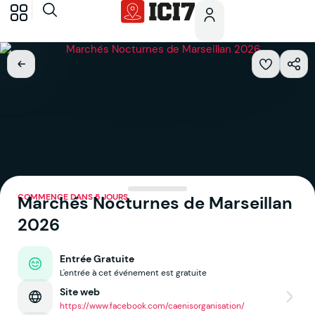
COMMENCE DANS 5 JOURS
Marchés Nocturnes de Marseillan
2026
Entrée Gratuite
L'entrée à cet événement est gratuite
Site web
https://www.facebook.com/caenisorganisation/