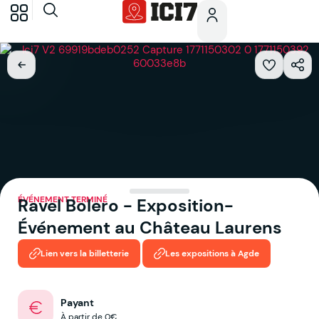
ÉVÉNEMENT TERMINÉ
Ravel Bolero - Exposition-
Événement au Château Laurens
Lien vers la billetterie
Les expositions à Agde
Payant
À partir de 0€