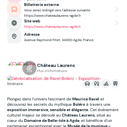
Billetterie externe
Vous serez redirigé vers l'adresse suivante:
https://www.chateaulaurens-agde.fr
Site web
https://www.chateaulaurens-agde.fr
Adresse
Avenue Raymond Pitet, 34300 Agde, France
Château Laurens
Voir sur la map
Plus d'informations
+18
Itinéraire
Plongez dans l’univers fascinant de
Maurice Ravel
et
découvrez les secrets du mythique
Boléro
à travers une
exposition immersive, sensible et élégante
. Cet événement
culturel majeur se déroule au
Château Laurens
, situé au
cœur du
Domaine de Belle-Isle à Agde
, et bénéficie d’un
partenariat exceptionnel avec le
Musée de la musique –