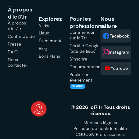
À propos
d'Ici7.fr
Explorez
Pour les
Nous
À propos
Villes
professionnels
suivre
d'Ici7.fr
Commencer
Lieux
Facebook
Centre d'aide
sur Ici7.fr
Événements
Presse
Certifié Google
Blog
"Site de lieux"
F.A.Q
Instagram
Bons Plans
S'inscrire
Nous
contacter
Documentation
YouTube
Publier un
événement
GRATUIT
© 2026 Ici7.fr Tous droits
réservés.
Mentions légales
Politique de confidentialité
CGU
CGV Professionnels