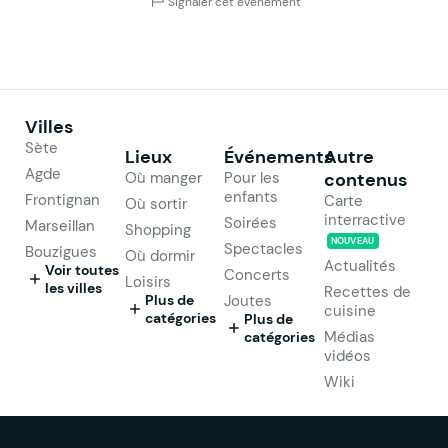
Signaler cet événement
Villes
Sète
Lieux
Événements
Autre
Agde
Où manger
Pour les
contenus
enfants
Frontignan
Carte
Où sortir
interractive
Soirées
Marseillan
Shopping
NOUVEAU
Spectacles
Bouzigues
Où dormir
Actualités
Voir toutes
Concerts
Loisirs
les villes
Recettes de
Plus de
Joutes
cuisine
catégories
Plus de
Médias
catégories
vidéos
Wiki