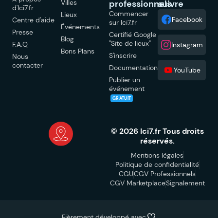
Villes
professionnels
suivre
d'Ici7.fr
Commencer
Lieux
Facebook
Centre d'aide
sur Ici7.fr
Événements
Presse
Certifié Google
Blog
"Site de lieux"
F.A.Q
Instagram
Bons Plans
S'inscrire
Nous
contacter
Documentation
YouTube
Publier un
événement
GRATUIT
© 2026 Ici7.fr Tous droits
réservés.
Mentions légales
Politique de confidentialité
CGU
CGV Professionnels
CGV Marketplace
Signalement
Fièrement développé avec