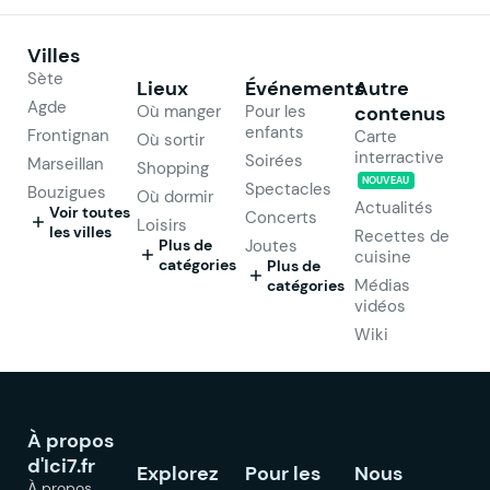
Villes
Sète
Lieux
Événements
Autre
Agde
Où manger
Pour les
contenus
enfants
Frontignan
Carte
Où sortir
interractive
Soirées
Marseillan
Shopping
NOUVEAU
Spectacles
Bouzigues
Où dormir
Actualités
Voir toutes
Concerts
Loisirs
les villes
Recettes de
Plus de
Joutes
cuisine
catégories
Plus de
Médias
catégories
vidéos
Wiki
À propos
d'Ici7.fr
Explorez
Pour les
Nous
À propos