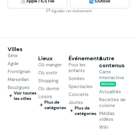
Apple / ICS File
Outlook
Signaler cet événement
Villes
Sète
Lieux
Événements
Autre
Agde
Où manger
Pour les
contenus
enfants
Frontignan
Carte
Où sortir
interractive
Soirées
Marseillan
Shopping
NOUVEAU
Spectacles
Bouzigues
Où dormir
Actualités
Voir toutes
Concerts
Loisirs
les villes
Recettes de
Plus de
Joutes
cuisine
catégories
Plus de
Médias
catégories
vidéos
Wiki