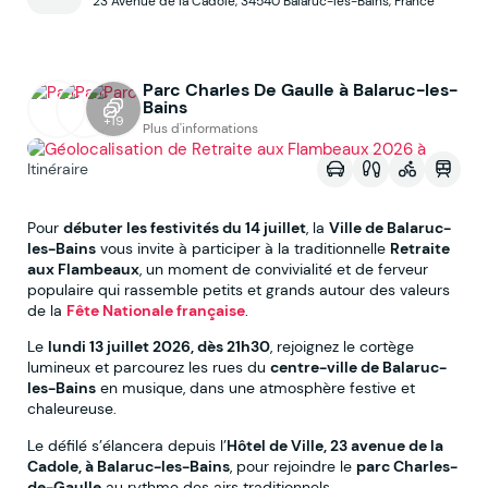
23 Avenue de la Cadole, 34540 Balaruc-les-Bains, France
Parc Charles De Gaulle à Balaruc-les-
Bains
Voir sur la map
+19
Plus d'informations
Itinéraire
Pour
débuter les festivités du 14 juillet
, la
Ville de Balaruc-
les-Bains
vous invite à participer à la traditionnelle
Retraite
aux Flambeaux
, un moment de convivialité et de ferveur
populaire qui rassemble petits et grands autour des valeurs
de la
Fête Nationale française
.
Le
lundi 13 juillet 2026, dès 21h30
, rejoignez le cortège
lumineux et parcourez les rues du
centre-ville de Balaruc-
les-Bains
en musique, dans une atmosphère festive et
chaleureuse.
Le défilé s’élancera depuis l’
Hôtel de Ville, 23 avenue de la
Cadole, à Balaruc-les-Bains
, pour rejoindre le
parc Charles-
de-Gaulle
au rythme des airs traditionnels.