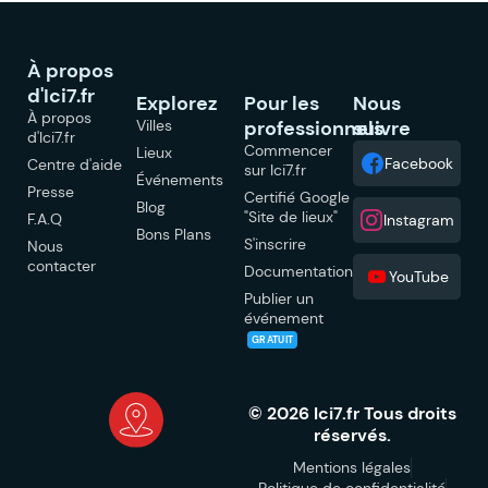
À propos
d'Ici7.fr
Explorez
Pour les
Nous
À propos
Villes
professionnels
suivre
d'Ici7.fr
Commencer
Lieux
Facebook
Centre d'aide
sur Ici7.fr
Événements
Presse
Certifié Google
Blog
"Site de lieux"
F.A.Q
Instagram
Bons Plans
S'inscrire
Nous
contacter
Documentation
YouTube
Publier un
événement
GRATUIT
© 2026 Ici7.fr Tous droits
réservés.
Mentions légales