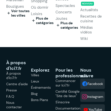
Shopping
NOUVEAU
Spectacles
Bouzigues
Où dormir
Actualités
Voir toutes
Concerts
Loisirs
les villes
Recettes de
Plus de
Joutes
cuisine
catégories
Plus de
Médias
catégories
vidéos
Wiki
À propos
d'Ici7.fr
Explorez
Pour les
Nous
À propos
Villes
professionnels
suivre
d'Ici7.fr
Commencer
Lieux
Facebook
Centre d'aide
sur Ici7.fr
Événements
Presse
Certifié Google
Blog
"Site de lieux"
F.A.Q
Instagram
Bons Plans
S'inscrire
Nous
contacter
Documentation
YouTube