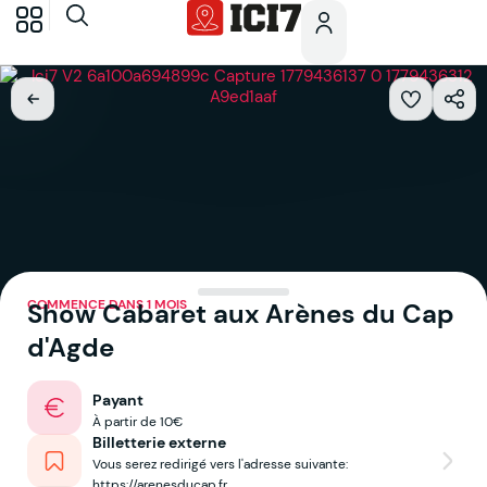
COMMENCE DANS 1 MOIS
Show Cabaret aux Arènes du Cap
d'Agde
Payant
À partir de 10€
Billetterie externe
Vous serez redirigé vers l'adresse suivante:
https://arenesducap.fr