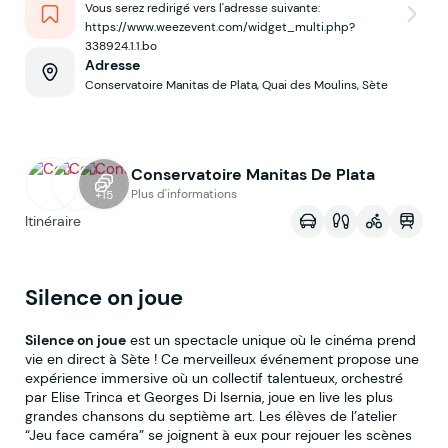
Vous serez redirigé vers l'adresse suivante:
https://www.weezevent.com/widget_multi.php?
338924.1.1.bo
Adresse
Conservatoire Manitas de Plata, Quai des Moulins, Sète
Conservatoire Manitas De Plata
Voir sur la map
Plus d'informations
+15
Itinéraire
Silence on joue
Silence on joue
est un spectacle unique où le cinéma prend
vie en direct à Sète ! Ce merveilleux événement propose une
expérience immersive où un collectif talentueux, orchestré
par Elise Trinca et Georges Di Isernia, joue en live les plus
grandes chansons du septième art. Les élèves de l’atelier
“Jeu face caméra” se joignent à eux pour rejouer les scènes