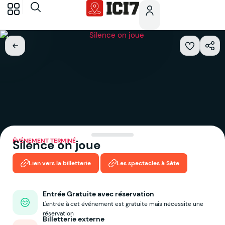
ÉVÉNEMENT TERMINÉ
Silence on joue
Lien vers la billetterie
Les spectacles à Sète
Entrée Gratuite avec réservation
L'entrée à cet événement est gratuite mais nécessite une
réservation
Billetterie externe