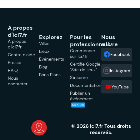
À propos
d'Ici7.fr
Explorez
Pour les
Nous
À propos
Villes
professionnels
suivre
d'Ici7.fr
Commencer
Lieux
Facebook
Centre d'aide
sur Ici7.fr
Événements
Presse
Certifié Google
Blog
"Site de lieux"
F.A.Q
Instagram
Bons Plans
S'inscrire
Nous
contacter
Documentation
YouTube
Publier un
événement
GRATUIT
© 2026 Ici7.fr Tous droits
réservés.