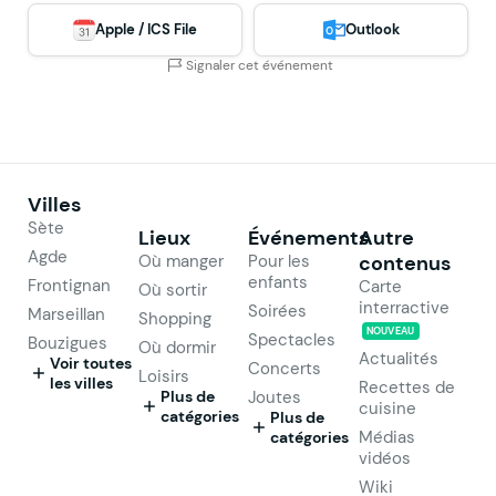
Apple / ICS File
Outlook
Signaler cet événement
Villes
Sète
Lieux
Événements
Autre
Agde
Où manger
Pour les
contenus
enfants
Frontignan
Carte
Où sortir
interractive
Soirées
Marseillan
Shopping
NOUVEAU
Spectacles
Bouzigues
Où dormir
Actualités
Voir toutes
Concerts
Loisirs
les villes
Recettes de
Plus de
Joutes
cuisine
catégories
Plus de
Médias
catégories
vidéos
Wiki