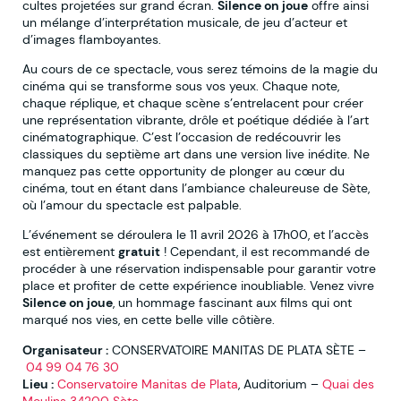
cultes projetées sur grand écran.
Silence on joue
offre ainsi
un mélange d’interprétation musicale, de jeu d’acteur et
d’images flamboyantes.
Au cours de ce spectacle, vous serez témoins de la magie du
cinéma qui se transforme sous vos yeux. Chaque note,
chaque réplique, et chaque scène s’entrelacent pour créer
une représentation vibrante, drôle et poétique dédiée à l’art
cinématographique. C’est l’occasion de redécouvrir les
classiques du septième art dans une version live inédite. Ne
manquez pas cette opportunity de plonger au cœur du
cinéma, tout en étant dans l’ambiance chaleureuse de Sète,
où l’amour du spectacle est palpable.
L’événement se déroulera le 11 avril 2026 à 17h00, et l’accès
est entièrement
gratuit
! Cependant, il est recommandé de
procéder à une réservation indispensable pour garantir votre
place et profiter de cette expérience inoubliable. Venez vivre
Silence on joue
, un hommage fascinant aux films qui ont
marqué nos vies, en cette belle ville côtière.
Organisateur :
CONSERVATOIRE MANITAS DE PLATA SÈTE –
04 99 04 76 30
Lieu :
Conservatoire Manitas de Plata
, Auditorium –
Quai des
Moulins 34200 Sète