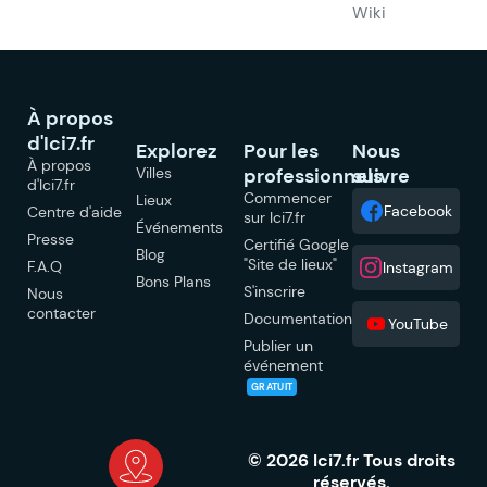
Wiki
À propos
d'Ici7.fr
Explorez
Pour les
Nous
À propos
Villes
professionnels
suivre
d'Ici7.fr
Commencer
Lieux
Facebook
Centre d'aide
sur Ici7.fr
Événements
Presse
Certifié Google
Blog
"Site de lieux"
F.A.Q
Instagram
Bons Plans
S'inscrire
Nous
contacter
Documentation
YouTube
Publier un
événement
GRATUIT
© 2026 Ici7.fr Tous droits
réservés.