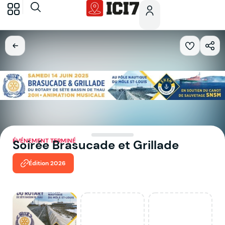
ÉVÉNEMENT TERMINÉ
Soirée Brasucade et Grillade
Édition 2026