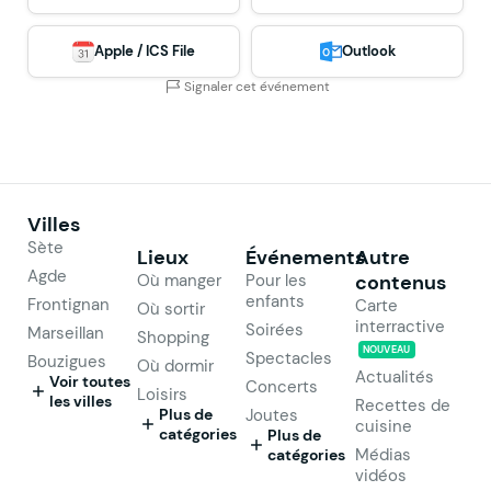
Apple / ICS File
Outlook
Signaler cet événement
Villes
Sète
Lieux
Événements
Autre
Agde
Où manger
Pour les
contenus
enfants
Frontignan
Carte
Où sortir
interractive
Soirées
Marseillan
Shopping
NOUVEAU
Spectacles
Bouzigues
Où dormir
Actualités
Voir toutes
Concerts
Loisirs
les villes
Recettes de
Plus de
Joutes
cuisine
catégories
Plus de
Médias
catégories
vidéos