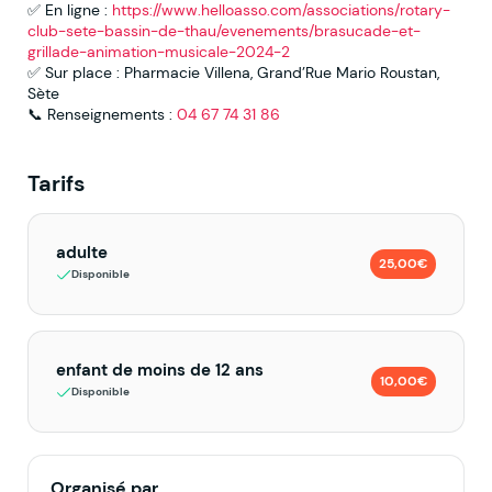
✅ En ligne :
https://www.helloasso.com/associations/rotary-
club-sete-bassin-de-thau/evenements/brasucade-et-
grillade-animation-musicale-2024-2
✅ Sur place : Pharmacie Villena, Grand’Rue Mario Roustan,
Sète
📞 Renseignements :
04 67 74 31 86
Tarifs
adulte
25,00€
Disponible
enfant de moins de 12 ans
10,00€
Disponible
Organisé par