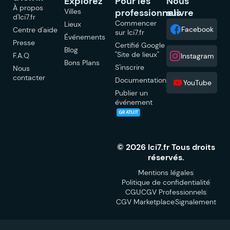
Explorez
Pour les
Nous
À propos
Villes
professionnels
suivre
d'Ici7.fr
Commencer
Lieux
Facebook
Centre d'aide
sur Ici7.fr
Événements
Presse
Certifié Google
Blog
"Site de lieux"
F.A.Q
Instagram
Bons Plans
S'inscrire
Nous
contacter
Documentation
YouTube
Publier un
événement
GRATUIT
© 2026 Ici7.fr Tous droits
réservés.
Mentions légales
Politique de confidentialité
CGU
CGV Professionnels
CGV Marketplace
Signalement