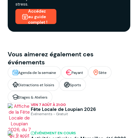
stress.
Accédez
au guide
complet !
Vous aimerez également ces
événements
Agenda de la semaine
Payant
Sète
Distractions et loisirs
Sports
Stages & Ateliers
VEN 7 AOÛT À 21:00
Fête Locale de Loupian 2026
Événements - Gratuit
ÉVÉNEMENT EN COURS