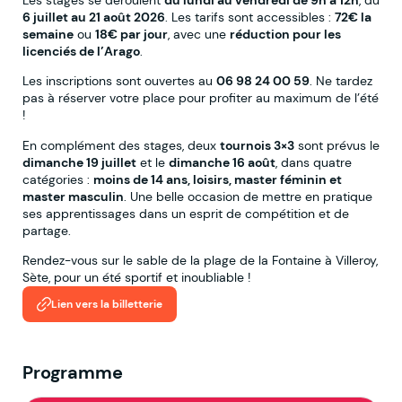
6 juillet au 21 août 2026
. Les tarifs sont accessibles :
72€ la
semaine
ou
18€ par jour
, avec une
réduction pour les
licenciés de l’Arago
.
Les inscriptions sont ouvertes au
06 98 24 00 59
. Ne tardez
pas à réserver votre place pour profiter au maximum de l’été
!
En complément des stages, deux
tournois 3×3
sont prévus le
dimanche 19 juillet
et le
dimanche 16 août
, dans quatre
catégories :
moins de 14 ans, loisirs, master féminin et
master masculin
. Une belle occasion de mettre en pratique
ses apprentissages dans un esprit de compétition et de
partage.
Rendez-vous sur le sable de la plage de la Fontaine à Villeroy,
Sète, pour un été sportif et inoubliable !
Lien vers la billetterie
Programme