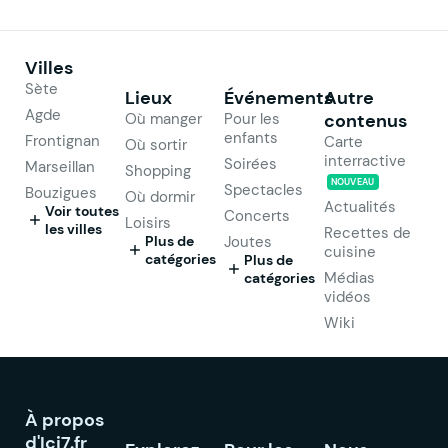
Villes
Sète
Lieux
Événements
Autre
Agde
Où manger
Pour les
contenus
enfants
Frontignan
Carte
Où sortir
interractive
Soirées
Marseillan
Shopping
NOUVEAU
Spectacles
Bouzigues
Où dormir
Actualités
Voir toutes
Concerts
Loisirs
les villes
Recettes de
Plus de
Joutes
cuisine
catégories
Plus de
Médias
catégories
vidéos
Wiki
À propos
d'Ici7.fr