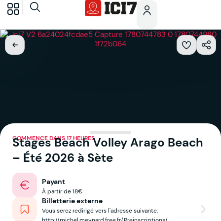
COMMENCE DANS 17 HEURES
Stages Beach Volley Arago Beach
– Été 2026 à Sète
Payant
À partir de 18€
Billetterie externe
Vous serez redirigé vers l'adresse suivante:
http://michel.meynard.free.fr/Preinscriptions/