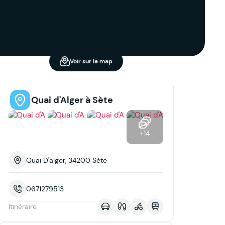
Voir sur la map
Quai d'Alger à Sète
+14
Quai D'alger, 34200 Sète
0671279513
Itinéraire