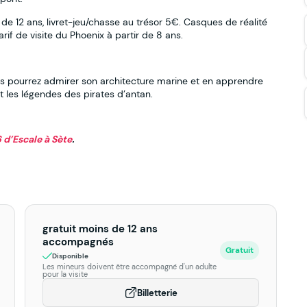
 de 12 ans, livret-jeu/chasse au trésor 5€. Casques de réalité
if de visite du Phoenix à partir de 8 ans.
ous pourrez admirer son architecture marine et en apprendre
t les légendes des pirates d’antan.
 d’Escale à Sète
.
gratuit moins de 12 ans
accompagnés
Gratuit
Disponible
Les mineurs doivent être accompagné d'un adulte
pour la visite
Billetterie