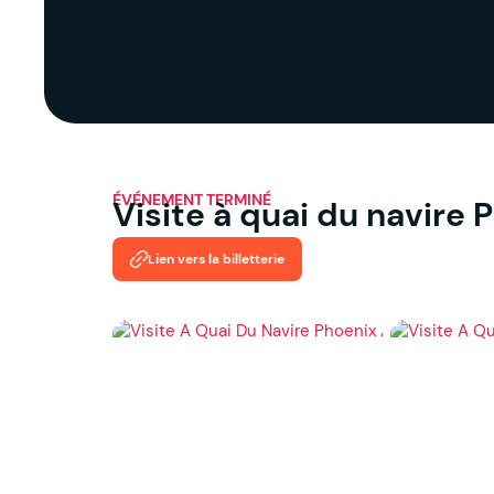
ÉVÉNEMENT TERMINÉ
Visite à quai du navire 
Lien vers la billetterie