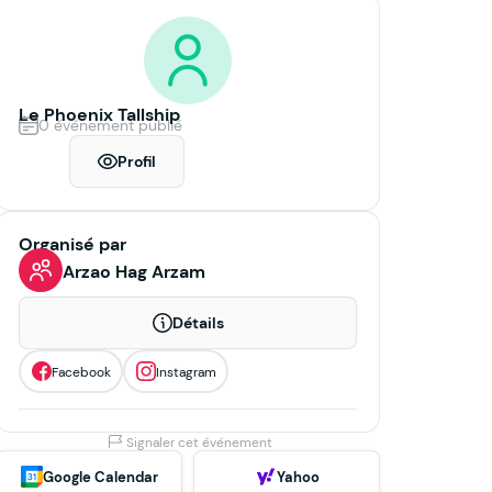
Le Phoenix Tallship
0 événement publié
Profil
Organisé par
Arzao Hag Arzam
Détails
Facebook
Instagram
Signaler cet événement
Google Calendar
Yahoo