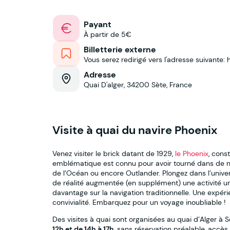
Payant
À partir de 5€
Billetterie externe
Vous serez redirigé vers l'adresse suivante
Adresse
Quai D'alger, 34200 Sète, France
Visite à quai du navire Phoenix
Venez visiter le brick datant de 1929,
le Phoenix
, cons
emblématique est connu pour avoir tourné dans de n
de l’Océan ou encore Outlander. Plongez dans l’unive
de réalité augmentée (en supplément) une activité u
davantage sur la navigation traditionnelle. Une expéri
convivialité. Embarquez pour un voyage inoubliable !
Des visites à quai sont organisées au quai d’Alger à 
12h et de 14h à 17h
, sans réservation préalable, accès