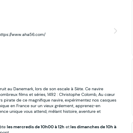
: https://www.aha56.com/
truit au Danemark, lors de son escale à Sète. Ce navire
ombreux films et séries, 1492 : Christophe Colomb, Au cœur
rs pirate de ce magnifique navire, expérimentez nos casques
nique en France sur un vieux gréement, apprenez-en
ence unique vous attend, mêlant histoire, aventure et
Sète
les mercredis de 10h00 à 12h
et
les dimanches de 10h à
 pont.