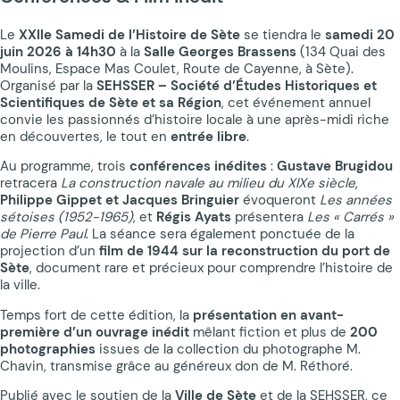
Le
XXIIe Samedi de l’Histoire de Sète
se tiendra le
samedi 20
juin 2026 à 14h30
à la
Salle Georges Brassens
(134 Quai des
Moulins, Espace Mas Coulet, Route de Cayenne, à Sète).
Organisé par la
SEHSSER – Société d’Études Historiques et
Scientifiques de Sète et sa Région
, cet événement annuel
convie les passionnés d’histoire locale à une après-midi riche
en découvertes, le tout en
entrée libre
.
Au programme, trois
conférences inédites
:
Gustave Brugidou
retracera
La construction navale au milieu du XIXe siècle
,
Philippe Gippet et Jacques Bringuier
évoqueront
Les années
sétoises (1952-1965)
, et
Régis Ayats
présentera
Les « Carrés »
de Pierre Paul
. La séance sera également ponctuée de la
projection d’un
film de 1944 sur la reconstruction du port de
Sète
, document rare et précieux pour comprendre l’histoire de
la ville.
Temps fort de cette édition, la
présentation en avant-
première d’un ouvrage inédit
mêlant fiction et plus de
200
photographies
issues de la collection du photographe M.
Chavin, transmise grâce au généreux don de M. Réthoré.
Publié avec le soutien de la
Ville de Sète
et de la SEHSSER, ce