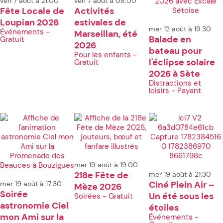
ven 7 août à 21:00
ven 7 août à 08:00
Fête Locale de
Activités
Loupian 2026
estivales de
mer 12 août à 19:30
Événements -
Marseillan, été
Balade en
Gratuit
2026
bateau pour
Pour les enfants -
l'éclipse solaire
Gratuit
2026 à Sète
Distractions et
loisirs - Payant
mer 19 août à 19:00
218e Fête de
mer 19 août à 21:30
Ciné Plein Air –
mer 19 août à 17:30
Mèze 2026
Soirée
Un été sous les
Soirées - Gratuit
astronomie Ciel
étoiles
mon Ami sur la
Événements -