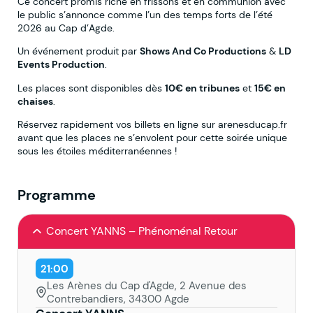
Ce concert promis riche en frissons et en communion avec
le public s’annonce comme l’un des temps forts de l’été
2026 au Cap d’Agde.
Un événement produit par
Shows And Co Productions
&
LD
Events Production
.
Les places sont disponibles dès
10€ en tribunes
et
15€ en
chaises
.
Réservez rapidement vos billets en ligne sur arenesducap.fr
avant que les places ne s’envolent pour cette soirée unique
sous les étoiles méditerranéennes !
Programme
Concert YANNS – Phénoménal Retour
21:00
Les Arènes du Cap d'Agde, 2 Avenue des
Contrebandiers, 34300 Agde