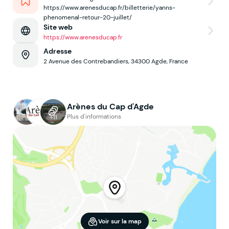
https://www.arenesducap.fr/billetterie/yanns-
phenomenal-retour-20-juillet/
Site web
https://www.arenesducap.fr
Adresse
2 Avenue des Contrebandiers, 34300 Agde, France
Arènes du Cap d'Agde
Plus d'informations
+11
Voir sur la map