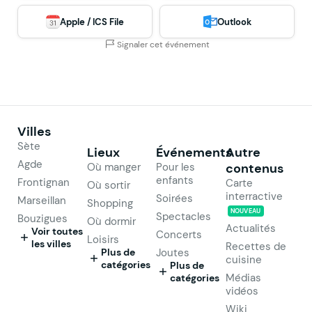
Apple / ICS File
Outlook
Signaler cet événement
Villes
Sète
Lieux
Événements
Autre
Agde
Où manger
Pour les
contenus
enfants
Frontignan
Carte
Où sortir
interractive
Soirées
Marseillan
Shopping
NOUVEAU
Spectacles
Bouzigues
Où dormir
Actualités
Voir toutes
Concerts
Loisirs
les villes
Recettes de
Plus de
Joutes
cuisine
catégories
Plus de
Médias
catégories
vidéos
Wiki