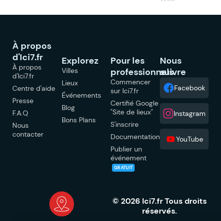
À propos
d'Ici7.fr
Explorez
Pour les
Nous
À propos
Villes
professionnels
suivre
d'Ici7.fr
Commencer
Lieux
Facebook
Centre d'aide
sur Ici7.fr
Événements
Presse
Certifié Google
Blog
"Site de lieux"
F.A.Q
Instagram
Bons Plans
S'inscrire
Nous
contacter
Documentation
YouTube
Publier un
événement
GRATUIT
© 2026 Ici7.fr Tous droits
réservés.