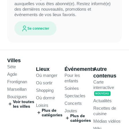
auxquelles vous êtes abonné(e). Restez informé(e)
des dernières nouveautés, promotions et
événements de vos lieux favoris.
Se connecter
Villes
Sète
Lieux
Événements
Autre
Agde
Où manger
Pour les
contenus
enfants
Frontignan
Carte
Où sortir
interractive
Soirées
Marseillan
Shopping
NOUVEAU
Spectacles
Bouzigues
Où dormir
Actualités
Voir toutes
Concerts
Loisirs
les villes
Recettes de
Plus de
Joutes
cuisine
catégories
Plus de
catégories
Médias vidéos
Wiki