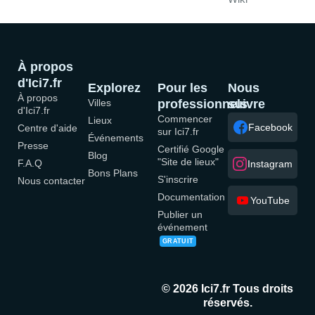
À propos
d'Ici7.fr
Explorez
Pour les
Nous
À propos
Villes
professionnels
suivre
d'Ici7.fr
Commencer
Lieux
Facebook
Centre d'aide
sur Ici7.fr
Événements
Presse
Certifié Google
Blog
"Site de lieux"
F.A.Q
Instagram
Bons Plans
S'inscrire
Nous contacter
Documentation
YouTube
Publier un
événement
GRATUIT
© 2026 Ici7.fr Tous droits
réservés.