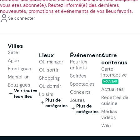
vous êtes abonné(e). Restez informé(e) des dernières
nouveautés, promotions et événements de vos lieux favoris.
Se connecter
Villes
Sète
Lieux
Événements
Autre
Agde
Où manger
Pour les
contenus
enfants
Frontignan
Carte
Où sortir
interractive
Soirées
Marseillan
Shopping
NOUVEAU
Spectacles
Bouzigues
Où dormir
Actualités
Voir toutes
Concerts
Loisirs
les villes
Recettes de
Plus de
Joutes
cuisine
catégories
Plus de
Médias
catégories
vidéos
Wiki