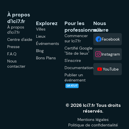
À propos
d'Ici7.fr
Explorez
Pour les
Nous
À propos
Villes
professionnels
suivre
d'Ici7.fr
Commencer
Lieux
Facebook
Centre d'aide
sur Ici7.fr
Événements
Presse
Certifié Google
Blog
"Site de lieux"
F.A.Q
Instagram
Bons Plans
S'inscrire
Nous
contacter
Documentation
YouTube
Publier un
événement
GRATUIT
© 2026 Ici7.fr Tous droits
réservés.
Mentions légales
Politique de confidentialité