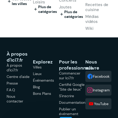
Concerts
Loisirs
les villes
Recettes de
Plus de
Joutes
cuisine
catégories
Plus de
Médias
catégories
vidéos
Wiki
À propos
d'Ici7.fr
Explorez
Pour les
Nous
À propos
Villes
professionnels
suivre
d'Ici7.fr
Commencer
Lieux
Facebook
Centre d'aide
sur Ici7.fr
Événements
Presse
Certifié Google
Blog
"Site de lieux"
F.A.Q
Instagram
Bons Plans
S'inscrire
Nous
contacter
Documentation
YouTube
Publier un
événement