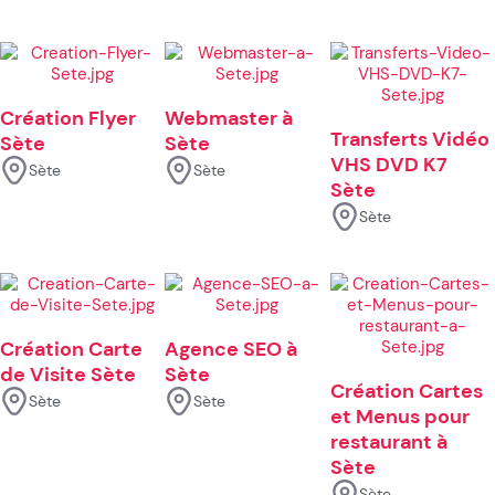
Création Flyer
Webmaster à
Transferts Vidéo
Sète
Sète
VHS DVD K7
Sète
Sète
Sète
Sète
Création Carte
Agence SEO à
de Visite Sète
Sète
Création Cartes
Sète
Sète
et Menus pour
restaurant à
Sète
Sète