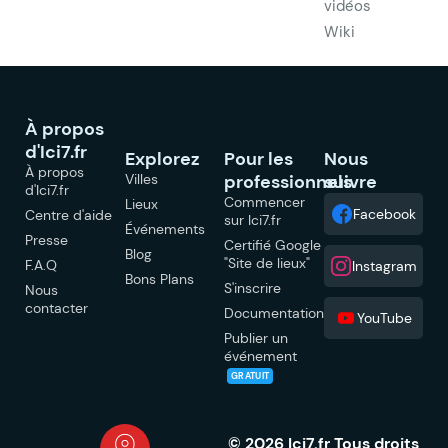
vidéos
Wiki
À propos
d'Ici7.fr
Explorez
Pour les
Nous
À propos
Villes
professionnels
suivre
d'Ici7.fr
Commencer
Lieux
Facebook
Centre d'aide
sur Ici7.fr
Événements
Presse
Certifié Google
Blog
"Site de lieux"
F.A.Q
Instagram
Bons Plans
S'inscrire
Nous
contacter
Documentation
YouTube
Publier un
événement
GRATUIT
© 2026 Ici7.fr Tous droits