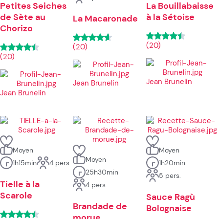
Petites Seiches
La Bouillabaisse
de Sète au
à la Sétoise
La Macaronade
Chorizo
(20)
(20)
(20)
Jean Brunelin
Jean Brunelin
Jean Brunelin
Moyen
Moyen
Moyen
1h15min
4 pers.
1h20min
25h30min
5 pers.
Tielle à la
4 pers.
Scarole
Sauce Ragù
Brandade de
Bolognaise
morue