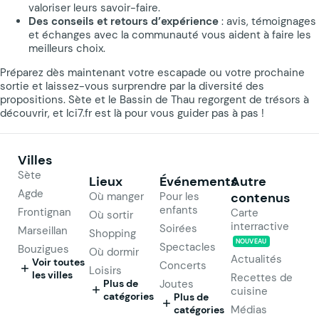
valoriser leurs savoir-faire.
Des conseils et retours d’expérience
: avis, témoignages
et échanges avec la communauté vous aident à faire les
meilleurs choix.
Préparez dès maintenant votre escapade ou votre prochaine
sortie et laissez-vous surprendre par la diversité des
propositions. Sète et le Bassin de Thau regorgent de trésors à
découvrir, et Ici7.fr est là pour vous guider pas à pas !
Villes
Sète
Lieux
Événements
Autre
Agde
Où manger
Pour les
contenus
enfants
Frontignan
Carte
Où sortir
interractive
Soirées
Marseillan
Shopping
NOUVEAU
Spectacles
Bouzigues
Où dormir
Actualités
Voir toutes
Concerts
Loisirs
les villes
Recettes de
Plus de
Joutes
cuisine
catégories
Plus de
Médias
catégories