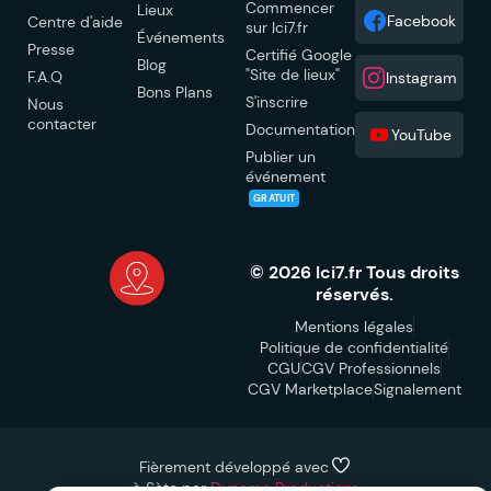
Commencer
Lieux
Facebook
Centre d'aide
sur Ici7.fr
Événements
Presse
Certifié Google
Blog
"Site de lieux"
F.A.Q
Instagram
Bons Plans
S'inscrire
Nous
contacter
Documentation
YouTube
Publier un
événement
GRATUIT
© 2026 Ici7.fr Tous droits
réservés.
Mentions légales
Politique de confidentialité
CGU
CGV Professionnels
CGV Marketplace
Signalement
Fièrement développé avec
à Sète par
Dynamo Productions