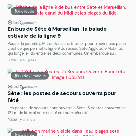
Vie locale
Sète
Actualité
En bus de Sète à Marseillan : la balade
estivale de la ligne 9
Passer la journée à Marseillan sans tourner pour trouver une place :
c’est ce que permet la ligne 9 du réseau Sète Agglopôle Mobilité,
qui longe le lido entre les deux communes. On embarque au
Passage le Dauphin, à Sète, et on descend où l’on veut, au Port ou
Publié il y a 3 jours
les pieds dans le sable à […]
Guide / Pratique
Sète
Actualité
Sète : les postes de secours ouverts pour
l'été
Les postes de secours sont ouverts à Sète ! 6 postes couvrent les
12 km de littoral pour un été en toute sécurité.
Publié il y a 1 mois
Vie locale