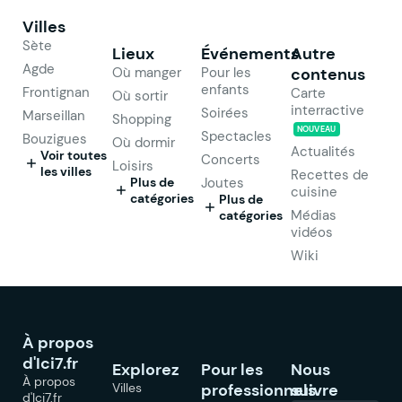
Villes
Sète
Lieux
Événements
Autre
Agde
Où manger
Pour les
contenus
enfants
Frontignan
Carte
Où sortir
interractive
Soirées
Marseillan
Shopping
NOUVEAU
Spectacles
Bouzigues
Où dormir
Actualités
Voir toutes
Concerts
Loisirs
les villes
Recettes de
Plus de
Joutes
cuisine
catégories
Plus de
Médias
catégories
vidéos
Wiki
À propos
d'Ici7.fr
Explorez
Pour les
Nous
À propos
Villes
professionnels
suivre
d'Ici7.fr