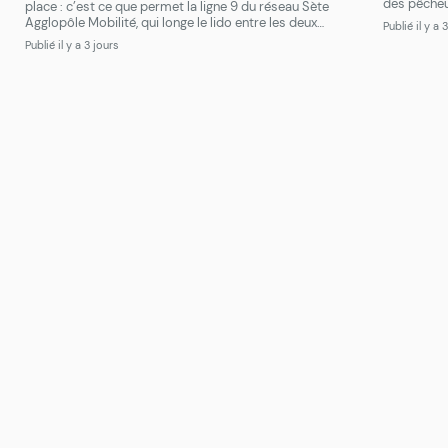
des pêcheu
place : c’est ce que permet la ligne 9 du réseau Sète
vie. Le dim
Agglopôle Mobilité, qui longe le lido entre les deux
Publié il y a 
trois frèr
communes. On embarque au Passage le Dauphin, à Sète, et
Publié il y a 3 jours
mesurant [
on descend où l’on veut, au Port ou les pieds dans le sable à
[…]