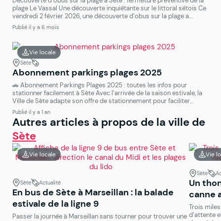
Découverte d’obus sur la plage à Sète : fermeture préventive de la
plage Le Vassal Une découverte inquiétante sur le littoral sétois Ce
vendredi 2 février 2026, une découverte d’obus sur la plage a
conduit la Ville de Sète à prendre des mesures immédiates de
Publié il y a 6 mois
sécurité. Des obus et résidus d’engins explosifs ont été mis […]
Vie locale
Sète
Abonnement parkings plages 2025
🚗 Abonnement Parkings Plages 2025 : toutes les infos pour
stationner facilement à Sète Avec l’arrivée de la saison estivale, la
Ville de Sète adapte son offre de stationnement pour faciliter
l’accès au littoral. L’abonnement parkings plages 2025 intègre de
Publié il y a 1 an
nouvelles modalités pensées pour les résidents, tout en optimisant
Autres articles à propos de la ville de
la gestion des espaces publics. Voici […]
Sète
Vie locale
Vie l
Sète
Ac
Un thon
Sète
Actualité
En bus de Sète à Marseillan : la balade
canne a
estivale de la ligne 9
Trois miles
d’attente e
Passer la journée à Marseillan sans tourner pour trouver une