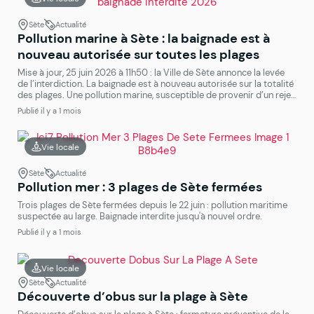
Sète
Actualité
Pollution marine à Sète : la baignade est à
nouveau autorisée sur toutes les plages
Mise à jour, 25 juin 2026 à 11h50 : la Ville de Sète annonce la levée
de l’interdiction. La baignade est à nouveau autorisée sur la totalité
des plages. Une pollution marine, susceptible de provenir d’un rejet
d’eaux noires par un navire au large, avait été constatée ce 15 juin
Publié il y a 1 mois
2026 sur plusieurs plages de […]
Vie locale
Sète
Actualité
Pollution mer : 3 plages de Sète fermées
Trois plages de Sète fermées depuis le 22 juin : pollution maritime
suspectée au large. Baignade interdite jusqu'à nouvel ordre.
Publié il y a 1 mois
Vie locale
Sète
Actualité
Découverte d’obus sur la plage à Sète