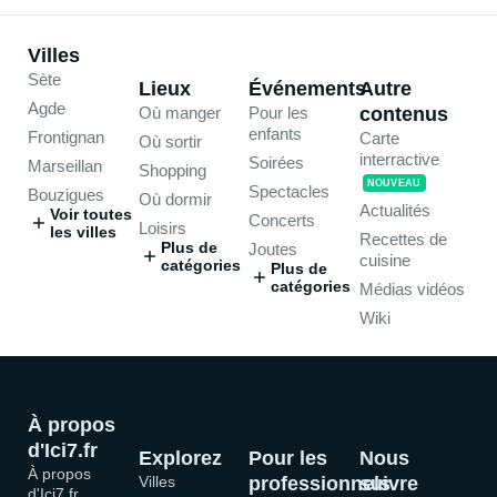
Villes
Sète
Lieux
Événements
Autre
Agde
Où manger
Pour les
contenus
enfants
Frontignan
Carte
Où sortir
interractive
Soirées
Marseillan
Shopping
NOUVEAU
Spectacles
Bouzigues
Où dormir
Actualités
Voir toutes
Concerts
Loisirs
les villes
Recettes de
Plus de
Joutes
cuisine
catégories
Plus de
catégories
Médias vidéos
Wiki
À propos
d'Ici7.fr
Explorez
Pour les
Nous
À propos
Villes
professionnels
suivre
d'Ici7.fr