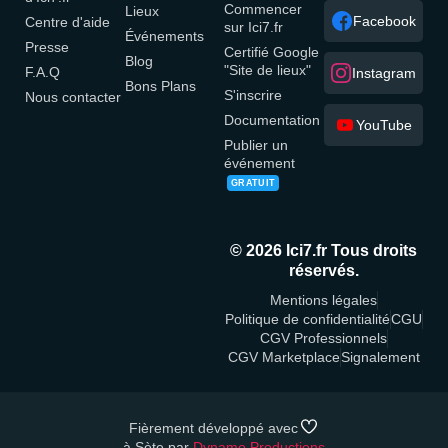
Commencer
Lieux
Facebook
Centre d'aide
sur Ici7.fr
Événements
Presse
Certifié Google
Blog
"Site de lieux"
F.A.Q
Instagram
Bons Plans
S'inscrire
Nous contacter
Documentation
YouTube
Publier un
événement
GRATUIT
© 2026 Ici7.fr Tous droits
réservés.
Mentions légales
Politique de confidentialité
CGU
CGV Professionnels
CGV Marketplace
Signalement
Fièrement développé avec
à Sète par
Dynamo Productions