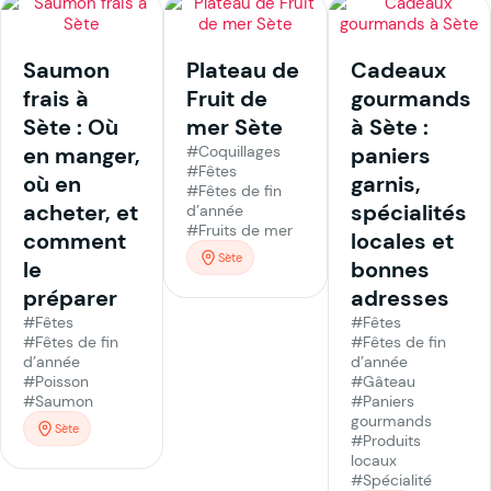
Saumon
Plateau de
Cadeaux
frais à
Fruit de
gourmands
Sète : Où
mer Sète
à Sète :
en manger,
#Coquillages
paniers
#Fêtes
où en
garnis,
#Fêtes de fin
acheter, et
spécialités
d’année
#Fruits de mer
comment
locales et
Sète
le
bonnes
préparer
adresses
#Fêtes
#Fêtes
#Fêtes de fin
#Fêtes de fin
d’année
d’année
#Poisson
#Gâteau
#Saumon
#Paniers
gourmands
Sète
#Produits
locaux
#Spécialité