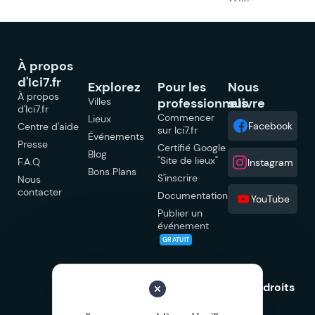
À propos
d'Ici7.fr
Explorez
Pour les
Nous
À propos
Villes
professionnels
suivre
d'Ici7.fr
Commencer
Lieux
Facebook
Centre d'aide
sur Ici7.fr
Événements
Presse
Certifié Google
Blog
"Site de lieux"
F.A.Q
Instagram
Bons Plans
S'inscrire
Nous
contacter
Documentation
YouTube
Publier un
événement
GRATUIT
© 2026 Ici7.fr Tous droits
réservés.