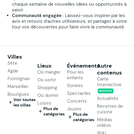
chaque semaine de nouvelles idées ou opportunités à
saisir.
Communauté engagée
: Laissez-vous inspirer par les
avis et retours d’autres utilisateurs, et partagez à votre
tour vos découvertes pour faire vivre la communauté.
Villes
Sète
Lieux
Événements
Autre
Agde
Où manger
Pour les
contenus
enfants
Frontignan
Carte
Où sortir
interractive
Soirées
Marseillan
Shopping
NOUVEAU
Spectacles
Bouzigues
Où dormir
Actualités
Voir toutes
Concerts
Loisirs
les villes
Recettes de
Plus de
Joutes
cuisine
catégories
Plus de
Médias
catégories
vidéos
Wiki