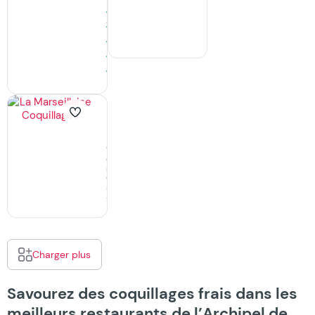
50
Avis
La
Marseillaise
Coquillages
Où
manger,
Coquillages
à
Sète
Charger plus
Savourez des coquillages frais dans les
meilleurs restaurants de l’Archipel de