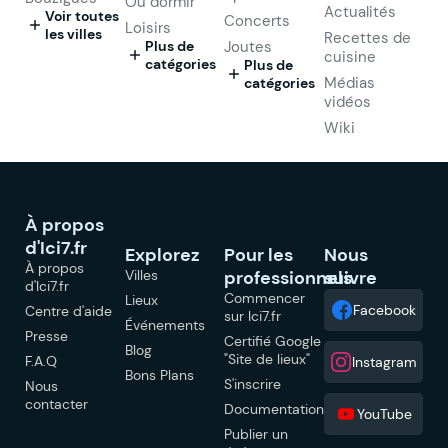
Où dormir
Actualités
Voir toutes
Concerts
Loisirs
les villes
Recettes de
Plus de
Joutes
cuisine
catégories
Plus de
Médias
catégories
vidéos
Wiki
À propos
d'Ici7.fr
Explorez
Pour les
Nous
À propos
Villes
professionnels
suivre
d'Ici7.fr
Commencer
Lieux
Facebook
Centre d'aide
sur Ici7.fr
Événements
Presse
Certifié Google
Blog
"Site de lieux"
F.A.Q
Instagram
Bons Plans
S'inscrire
Nous
contacter
Documentation
YouTube
Publier un