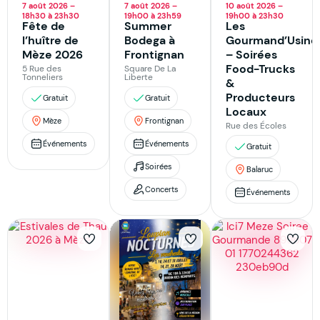
7 août 2026 –
7 août 2026 –
10 août 2026 –
18h30 à 23h30
19h00 à 23h59
19h00 à 23h30
Fête de
Summer
Les
l’huître de
Bodega à
Gourmand’Usine
Mèze 2026
Frontignan
– Soirées
Food-Trucks
5 Rue des
Square De La
Tonneliers
Liberte
&
Producteurs
Gratuit
Gratuit
Locaux
Mèze
Frontignan
Rue des Écoles
Événements
Événements
Gratuit
Soirées
Balaruc
Concerts
Événements