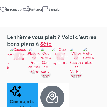
Enregistrer
Partager
Signaler
Le thème vous plaît ? Voici d’autres
bons plans à
Sète
Sète
Sète
Sète
Sète
Sète
Sète
Sète
es
Où
Cadeaux
Plateau
Que
Que
Visite
Visiter
manger
gourmands
de
faire
faire
de
Sète
des
à
Fruit
à
à
Bateaux
à
moules
Sète
de
Sète
Sète
et
pied
frites
:
mer
ce
aujourd'hui
Voiliers
à
paniers
Sète
week
à
Sète
garnis,
end
Sète
spécialités
Ces sujets
locales
et