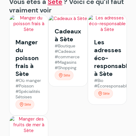
Vous êtes à
Sète
? Voici ce qu’il faut
vraiment voir
Cadeaux
à Sète
Manger
Les
#Boutique
du
adresses
#Cadeaux
#commerce
poisson
éco-
#Magasins
frais à
responsable
#Shopping
Sète
à Sète
Sète
#Où manger
#Bio
#Poisson
#Écoresponsable
#Spécialités
Sète
Sétoises
Sète