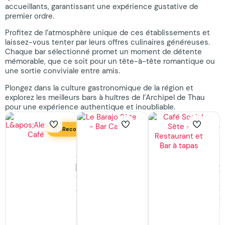
accueillants, garantissant une expérience gustative de
premier ordre.
Profitez de l’atmosphère unique de ces établissements et
laissez-vous tenter par leurs offres culinaires généreuses.
Chaque bar sélectionné promet un moment de détente
mémorable, que ce soit pour un tête-à-tête romantique ou
une sortie conviviale entre amis.
Plongez dans la culture gastronomique de la région et
explorez les meilleurs bars à huîtres de l’Archipel de Thau
pour une expérience authentique et inoubliable.
Le
C
Recommandé
Barajo
S
L’Alexandre
Sète
S
Café
Bar
B
&
&
Café,
Ca
Où
Bars
B
manger,
et
à
Où
Cafés
t
sortir
à
à
à
Sète
S
Sète
Ouvert
Ouvert
· ferme