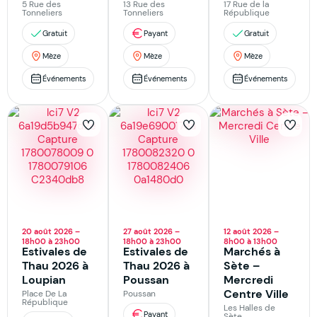
5 Rue des
13 Rue des
17 Rue de la
Tonneliers
Tonneliers
République
Gratuit
Payant
Gratuit
Mèze
Mèze
Mèze
Événements
Événements
Événements
20 août 2026 –
27 août 2026 –
12 août 2026 –
18h00 à 23h00
18h00 à 23h00
8h00 à 13h00
Estivales de
Estivales de
Marchés à
Thau 2026 à
Thau 2026 à
Sète –
Loupian
Poussan
Mercredi
Centre Ville
Place De La
Poussan
République
Les Halles de
Payant
Sète