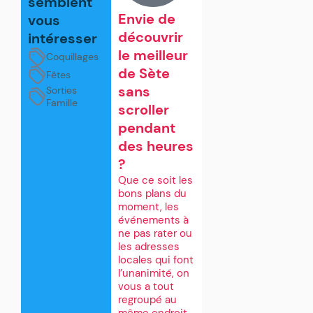
semblent
bonnes
Envie de
vous
adresses
découvrir
intéresser
le meilleur
Coquillages
de Sète
Fêtes
sans
Sorties
Famille
scroller
pendant
des heures
?
Que ce soit les
bons plans du
moment, les
événements à
ne pas rater ou
les adresses
locales qui font
l’unanimité, on
vous a tout
regroupé au
même endroit.