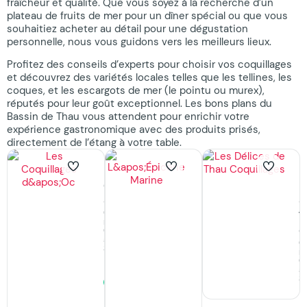
fraîcheur et qualité. Que vous soyez à la recherche d’un
plateau de fruits de mer pour un dîner spécial ou que vous
souhaitiez acheter au détail pour une dégustation
personnelle, nous vous guidons vers les meilleurs lieux.
Profitez des conseils d’experts pour choisir vos coquillages
et découvrez des variétés locales telles que les tellines, les
coques, et les escargots de mer (le pointu ou murex),
réputés pour leur goût exceptionnel. Les bons plans du
Bassin de Thau vous attendent pour enrichir votre
expérience gastronomique avec des produits prisés,
directement de l’étang à votre table.
Les
L’Épicerie
L
Coquillages
Marine
D
Coquillages,
d’Oc
d
Poissonnerie
Où
T
à
manger,
Sète
C
Coquillages
Fermé
à
O
·
Sète
m
ouvre
Fermé ·
C
à 17:15
à
ouvre
S
demain
51
Avis
à
07:00