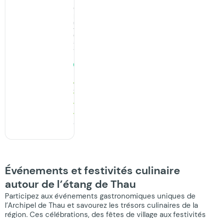
Caviste
Prendre
un
verre,
Caviste
à
Sète
Ouvert
· ferme
à 19:15
49
Avis
Événements et festivités culinaire
autour de l’étang de Thau
Participez aux événements gastronomiques uniques de
l’Archipel de Thau et savourez les trésors culinaires de la
région. Ces célébrations, des fêtes de village aux festivités