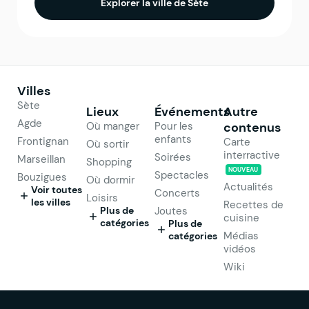
Explorer la ville de Sète
Villes
Sète
Lieux
Événements
Autre
Agde
Où manger
Pour les
contenus
enfants
Frontignan
Carte
Où sortir
interractive
Soirées
Marseillan
Shopping
NOUVEAU
Spectacles
Bouzigues
Où dormir
Actualités
Voir toutes
Concerts
Loisirs
les villes
Recettes de
Plus de
Joutes
cuisine
catégories
Plus de
Médias
catégories
vidéos
Wiki