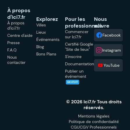
À propos
d'Ici7.fr
Explorez
Pour les
Nous
À propos
Villes
professionnels
suivre
d'Ici7.fr
Commencer
Lieux
Facebook
Centre d'aide
sur Ici7.fr
Événements
Presse
Certifié Google
Blog
"Site de lieux"
F.A.Q
Instagram
Bons Plans
S'inscrire
Nous
contacter
Documentation
YouTube
Publier un
événement
GRATUIT
© 2026 Ici7.fr Tous droits
réservés.
Mentions légales
Politique de confidentialité
CGU
CGV Professionnels