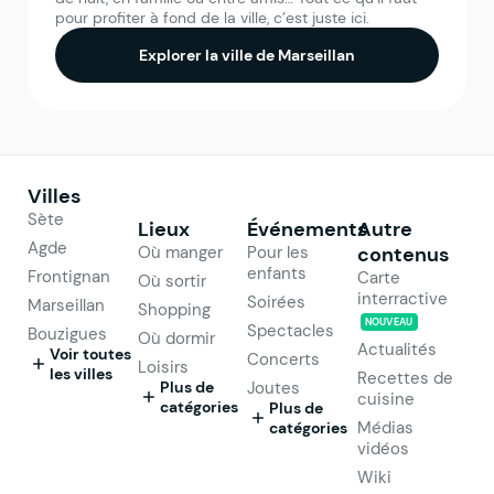
pour profiter à fond de la ville, c’est juste ici.
Explorer la ville de Marseillan
Villes
Sète
Lieux
Événements
Autre
Agde
Où manger
Pour les
contenus
enfants
Frontignan
Carte
Où sortir
interractive
Soirées
Marseillan
Shopping
NOUVEAU
Spectacles
Bouzigues
Où dormir
Actualités
Voir toutes
Concerts
Loisirs
les villes
Recettes de
Plus de
Joutes
cuisine
catégories
Plus de
Médias
catégories
vidéos
Wiki