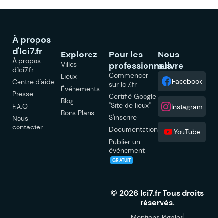
À propos
d'Ici7.fr
Explorez
Pour les
Nous
À propos
Villes
professionnels
suivre
d'Ici7.fr
Commencer
Lieux
Facebook
Centre d'aide
sur Ici7.fr
Événements
Presse
Certifié Google
Blog
"Site de lieux"
F.A.Q
Instagram
Bons Plans
S'inscrire
Nous
contacter
Documentation
YouTube
Publier un
événement
GRATUIT
© 2026 Ici7.fr Tous droits
réservés.
Mentions légales