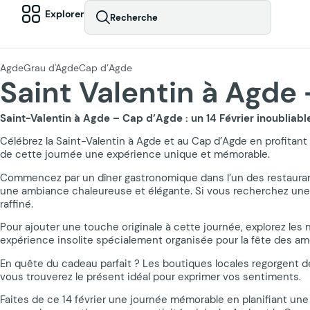
Explorer
Recherche
Agde
Grau d'Agde
Cap d’Agde
Saint Valentin à Agde
Saint-Valentin à Agde – Cap d’Agde : un 14 Février inoubliabl
Célébrez la Saint-Valentin à Agde et au Cap d’Agde en profitant 
de cette journée une expérience unique et mémorable.
Commencez par un dîner gastronomique dans l’un des restauran
une ambiance chaleureuse et élégante. Si vous recherchez une
raffiné.
Pour ajouter une touche originale à cette journée, explorez le
expérience insolite spécialement organisée pour la fête des am
En quête du cadeau parfait ? Les boutiques locales regorgent de 
vous trouverez le présent idéal pour exprimer vos sentiments.
Faites de ce 14 février une journée mémorable en planifiant une