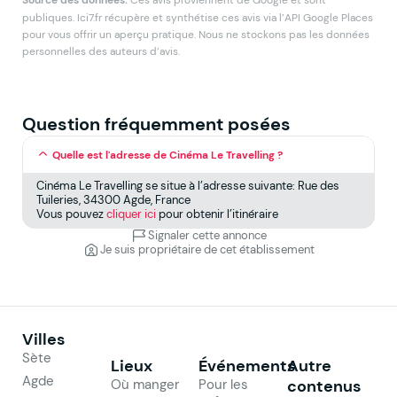
publiques. Ici7.fr récupère et synthétise ces avis via l’API Google Places
pour vous offrir un aperçu pratique. Nous ne stockons pas les données
personnelles des auteurs d’avis.
Question fréquemment posées
Quelle est l'adresse de Cinéma Le Travelling ?
Cinéma Le Travelling se situe à l’adresse suivante: Rue des
Tuileries, 34300 Agde, France
Vous pouvez
cliquer ici
pour obtenir l’itinéraire
Signaler cette annonce
Je suis propriétaire de cet établissement
Villes
Sète
Lieux
Événements
Autre
Agde
Où manger
Pour les
contenus