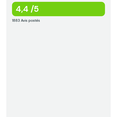
4,4 /5
1883 Avis postés
t
:
c