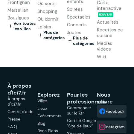
enfants
Frontignan
Carte
Où sortir
interractive
Soirées
Marseillan
Shopping
NOUVEAU
Spectacles
Bouzigues
Où dormir
Actualités
Voir toutes
Concerts
Loisirs
les villes
Recettes de
Plus de
Joutes
cuisine
catégories
Plus de
Médias
catégories
vidéos
Wiki
À propos
d'Ici7.fr
Explorez
Pour les
Nous
À propos
Villes
professionnels
suivre
d'Ici7.fr
Commencer
Lieux
Facebook
Centre d'aide
sur Ici7.fr
Événements
Presse
Certifié Google
Blog
"Site de lieux"
F.A.Q
Instagram
Bons Plans
S'inscrire
Nous