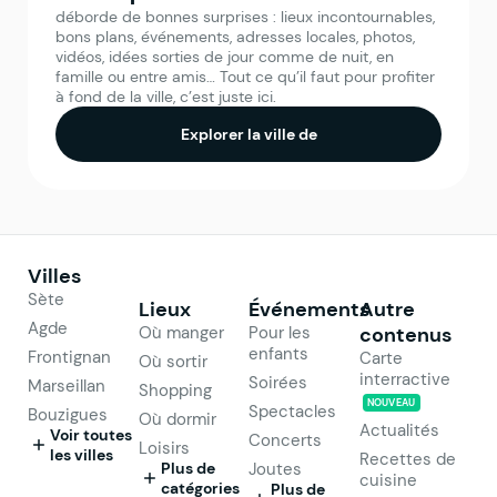
déborde de bonnes surprises : lieux incontournables,
bons plans, événements, adresses locales, photos,
vidéos, idées sorties de jour comme de nuit, en
famille ou entre amis… Tout ce qu’il faut pour profiter
à fond de la ville, c’est juste ici.
Explorer la ville de
Villes
Sète
Lieux
Événements
Autre
Agde
Où manger
Pour les
contenus
enfants
Frontignan
Carte
Où sortir
interractive
Soirées
Marseillan
Shopping
NOUVEAU
Spectacles
Bouzigues
Où dormir
Actualités
Voir toutes
Concerts
Loisirs
les villes
Recettes de
Plus de
Joutes
cuisine
catégories
Plus de