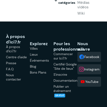
Médias
catégories
vidéos
Wiki
À propos
d'Ici7.fr
Explorez
Pour les
Nous
À propos
Villes
professionnels
suivre
d'Ici7.fr
Commencer
Lieux
Facebook
Centre d'aide
sur Ici7.fr
Événements
Presse
Certifié Google
Blog
"Site de lieux"
F.A.Q
Instagram
Bons Plans
S'inscrire
Nous
contacter
Documentation
YouTube
Publier un
événement
GRATUIT