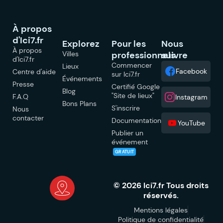
À propos
d'Ici7.fr
Explorez
Pour les
Nous
À propos
Villes
professionnels
suivre
d'Ici7.fr
Commencer
Lieux
Facebook
Centre d'aide
sur Ici7.fr
Événements
Presse
Certifié Google
Blog
"Site de lieux"
F.A.Q
Instagram
Bons Plans
S'inscrire
Nous
contacter
Documentation
YouTube
Publier un
événement
GRATUIT
© 2026 Ici7.fr Tous droits
réservés.
Mentions légales
Politique de confidentialité