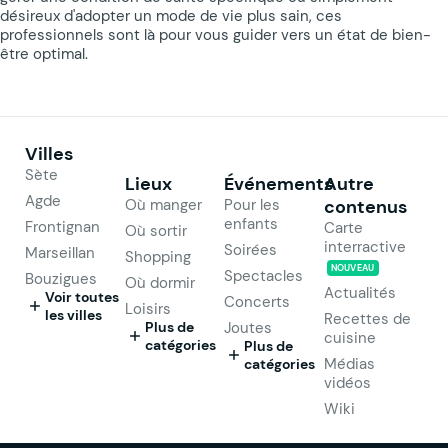
désireux d'adopter un mode de vie plus sain, ces
professionnels sont là pour vous guider vers un état de bien-
être optimal.
Villes
Sète
Lieux
Événements
Autre
Agde
Où manger
Pour les
contenus
enfants
Frontignan
Carte
Où sortir
interractive
Soirées
Marseillan
Shopping
NOUVEAU
Spectacles
Bouzigues
Où dormir
Actualités
Voir toutes
Concerts
Loisirs
les villes
Recettes de
Plus de
Joutes
cuisine
catégories
Plus de
Médias
catégories
vidéos
Wiki