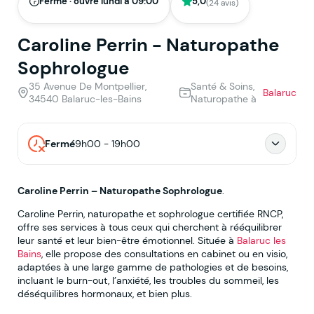
Fermé · ouvre lundi à 09:00
5,0
(24 avis)
Caroline Perrin - Naturopathe
Sophrologue
35 Avenue De Montpellier,
Santé & Soins,
Balaruc
34540 Balaruc-les-Bains
Naturopathe à
Fermé
9h00 - 19h00
Caroline Perrin – Naturopathe Sophrologue
.
Caroline Perrin, naturopathe et sophrologue certifiée RNCP,
offre ses services à tous ceux qui cherchent à rééquilibrer
leur santé et leur bien-être émotionnel. Située à
Balaruc les
Bains
, elle propose des consultations en cabinet ou en visio,
adaptées à une large gamme de pathologies et de besoins,
incluant le burn-out, l’anxiété, les troubles du sommeil, les
déséquilibres hormonaux, et bien plus.