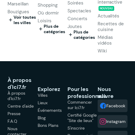
interractive
Soirées
Marseillan
Shopping
NOUVEAU
Spectacles
Bouzigues
Où dormir
Actualités
Voir toutes
Concerts
Loisirs
les villes
Recettes de
Plus de
Joutes
cuisine
catégories
Plus de
Médias
catégories
vidéos
Wiki
À propos
d'Ici7.fr
Explorez
Pour les
Nous
À propos
Villes
professionnels
suivre
d'Ici7.fr
Commencer
Lieux
Facebook
Centre d'aide
sur Ici7.fr
Événements
Presse
Certifié Google
Blog
"Site de lieux"
F.A.Q
Instagram
Bons Plans
S'inscrire
Nous
contacter