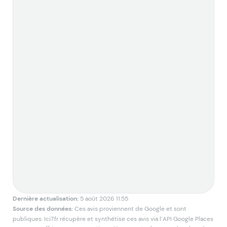
l
s
c
p
Dernière actualisation:
5 août 2026 11:55
Source des données:
Ces avis proviennent de Google et sont
publiques. Ici7.fr récupère et synthétise ces avis via l’API Google Places