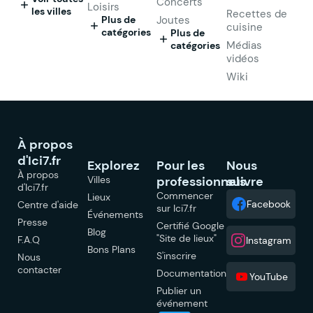
Concerts
Loisirs
les villes
Recettes de
Plus de
Joutes
cuisine
catégories
Plus de
Médias
catégories
vidéos
Wiki
À propos
d'Ici7.fr
Explorez
Pour les
Nous
À propos
Villes
professionnels
suivre
d'Ici7.fr
Commencer
Lieux
Facebook
Centre d'aide
sur Ici7.fr
Événements
Presse
Certifié Google
Blog
"Site de lieux"
F.A.Q
Instagram
Bons Plans
S'inscrire
Nous
contacter
Documentation
YouTube
Publier un
événement