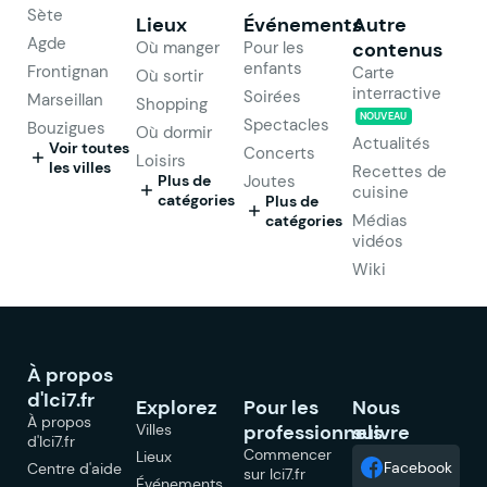
Sète
Lieux
Événements
Autre
Agde
Où manger
Pour les
contenus
enfants
Frontignan
Carte
Où sortir
interractive
Soirées
Marseillan
Shopping
NOUVEAU
Spectacles
Bouzigues
Où dormir
Actualités
Voir toutes
Concerts
Loisirs
les villes
Recettes de
Plus de
Joutes
cuisine
catégories
Plus de
Médias
catégories
vidéos
Wiki
À propos
d'Ici7.fr
Explorez
Pour les
Nous
À propos
Villes
professionnels
suivre
d'Ici7.fr
Commencer
Lieux
Facebook
Centre d'aide
sur Ici7.fr
Événements