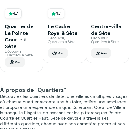
4,7
4,7
Quartier de
Le Cadre
Centre-ville
La Pointe
Royal à Sète
de Sète
Découvrir,
Découvrir,
Courte à
Quartiers à Sète
Quartiers à Sète
Sète
Découvrir,
Voir
Voir
Quartiers à Sète
Voir
À propos de "Quartiers"
Découvrez les quartiers de Sète, une ville aux multiples visages
où chaque quartier raconte une histoire, reflète une ambiance
et propose une expérience unique. Du vibrant Cœur de Ville à
la tranquille Plagette, en passant par les pittoresques Pointe
Courte et Quartier Haut, Sète se dévoile à travers ses
différents quartiers, chacun avec son caractère propre et ses