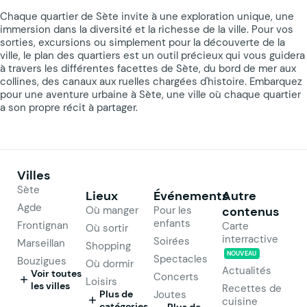
Chaque quartier de Sète invite à une exploration unique, une
immersion dans la diversité et la richesse de la ville. Pour vos
sorties, excursions ou simplement pour la découverte de la
ville, le plan des quartiers est un outil précieux qui vous guidera
à travers les différentes facettes de Sète, du bord de mer aux
collines, des canaux aux ruelles chargées d'histoire. Embarquez
pour une aventure urbaine à Sète, une ville où chaque quartier
a son propre récit à partager.
Villes
Sète
Lieux
Événements
Autre
Agde
Où manger
Pour les
contenus
enfants
Frontignan
Carte
Où sortir
interractive
Soirées
Marseillan
Shopping
NOUVEAU
Spectacles
Bouzigues
Où dormir
Actualités
Voir toutes
Concerts
Loisirs
les villes
Recettes de
Plus de
Joutes
cuisine
catégories