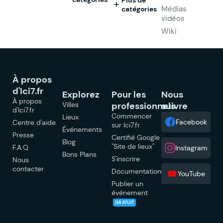
Plus de
Médias
catégories
vidéos
Wiki
À propos
d'Ici7.fr
Explorez
Pour les
Nous
À propos
Villes
professionnels
suivre
d'Ici7.fr
Commencer
Lieux
Facebook
Centre d'aide
sur Ici7.fr
Événements
Presse
Certifié Google
Blog
"Site de lieux"
F.A.Q
Instagram
Bons Plans
S'inscrire
Nous
contacter
Documentation
YouTube
Publier un
événement
GRATUIT