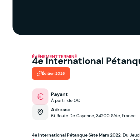
ÉVÉNEMENT TERMINÉ
4e International Pétan
Édition 2026
Payant
À partir de 0€
Adresse
6t Route De Cayenne, 34200 Sète, France
4e International Pétanque Sète Mars 2022
. Du Jeud