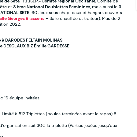
le de Sète
,
F.F.P.J.P.- Comité régional Occitanie
, Comité de
Sète
et
8 ème National Doublettes Feminines
, mais aussi le
3
NATIONAL SETE
. 60 Jeux sous chapiteaux et hangars couverts
alle Georges Brassens
– Salle chauffée et traiteur). Plus de 2
ition 2022.
 à DARODES FELTAIN MOLINAS
ine DESCLAUX BIZ Émilie GARDESSE
 16 équipe invitées.
s. Limité à 512 Triplettes (poules terminées avant le repas) 8
’organisation soit 30€ la triplette (Parties jouées jusqu’aux