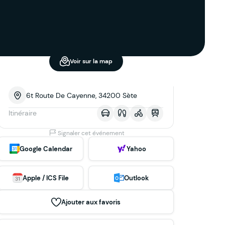
Voir sur la map
6t Route De Cayenne, 34200 Sète
Itinéraire
Signaler cet événement
Google Calendar
Yahoo
Apple / ICS File
Outlook
Ajouter aux favoris