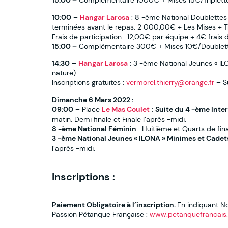
15:00 –
Complémentaire 1000€ + Mises 15€/Triplette
10:00
–
Hangar Larosa
: 8 -ème National Doublettes 
terminées avant le repas. 2 000,00€ + Les Mises + 
Frais de participation : 12,00€ par équipe + 4€ frais d
15:00 –
Complémentaire 300€ + Mises 10€/Doublett
14:30
–
Hangar Larosa
: 3 -ème National Jeunes « IL
nature)
Inscriptions gratuites :
vermorel.thierry@orange.fr
– S
Dimanche 6 Mars 2022 :
09:00
– Place
Le Mas Coulet
:
Suite du 4 -ème Inter
matin. Demi finale et Finale l’après -midi.
8 -ème National Féminin
: Huitième et Quarts de final
3 -ème National Jeunes « ILONA » Minimes et Cadet
l’après -midi.
Inscriptions :
Paiement Obligatoire à l’inscription.
En indiquant N
Passion Pétanque Française :
www.petanquefrancais