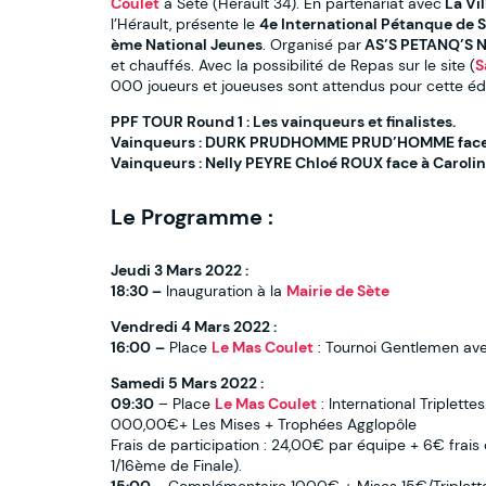
Coulet
à Sète (Herault 34). En partenariat avec
La Vil
l’Hérault, présente le
4e International Pétanque de 
ème National Jeunes
. Organisé par
AS’S PETANQ’S 
et chauffés. Avec la possibilité de Repas sur le site (
S
000 joueurs et joueuses sont attendus pour cette éd
PPF TOUR Round 1 : Les vainqueurs et finalistes.
Vainqueurs : DURK PRUDHOMME PRUD’HOMME face
Vainqueurs : Nelly PEYRE Chloé ROUX face à Carol
Le Programme :
Jeudi 3 Mars 2022 :
18:30 –
Inauguration à la
Mairie de Sète
Vendredi 4 Mars 2022 :
16:00
–
Place
Le Mas Coulet
: Tournoi Gentlemen avec
Samedi 5 Mars 2022 :
09:30
– Place
Le Mas Coulet
: International Triplette
000,00€+ Les Mises + Trophées Agglopôle
Frais de participation : 24,00€ par équipe + 6€ frais d
1/16ème de Finale).