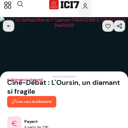
ÉVÉNEMENT TERMINÉ
Ciné-Débat : L'Oursin, un diamant
si fragile
Lien vers la billetterie
Payant
À partir de 7.5€