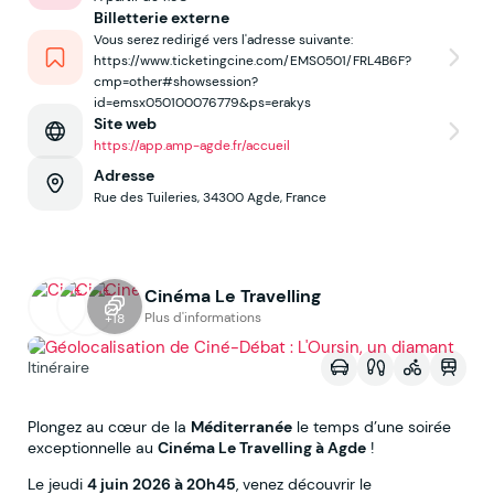
Billetterie externe
Vous serez redirigé vers l'adresse suivante:
https://www.ticketingcine.com/EMS0501/FRL4B6F?
cmp=other#showsession?
id=emsx050100076779&ps=erakys
Site web
https://app.amp-agde.fr/accueil
Adresse
Rue des Tuileries, 34300 Agde, France
Cinéma Le Travelling
Voir sur la map
Plus d'informations
+18
Itinéraire
Plongez au cœur de la
Méditerranée
le temps d’une soirée
exceptionnelle au
Cinéma Le Travelling à Agde
!
Le jeudi
4 juin 2026 à 20h45
, venez découvrir le