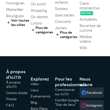
enfants
Frontignan
Carte
Où sortir
interractive
Soirées
Marseillan
Shopping
NOUVEAU
Spectacles
Bouzigues
Où dormir
Actualités
Voir toutes
Concerts
Loisirs
les villes
Recettes de
Plus de
Joutes
cuisine
catégories
Plus de
Médias
catégories
vidéos
Wiki
À propos
d'Ici7.fr
Explorez
Pour les
Nous
À propos
Villes
professionnels
suivre
d'Ici7.fr
Commencer
Lieux
Facebook
Centre d'aide
sur Ici7.fr
Événements
Presse
Certifié Google
Blog
"Site de lieux"
F.A.Q
Instagram
Bons Plans