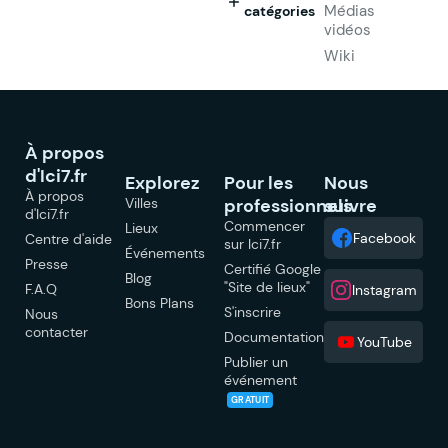
Médias
catégories
vidéos
Wiki
À propos
d'Ici7.fr
Explorez
Pour les
Nous
À propos
Villes
professionnels
suivre
d'Ici7.fr
Commencer
Lieux
Facebook
Centre d'aide
sur Ici7.fr
Événements
Presse
Certifié Google
Blog
"Site de lieux"
F.A.Q
Instagram
Bons Plans
S'inscrire
Nous
contacter
Documentation
YouTube
Publier un
événement
GRATUIT