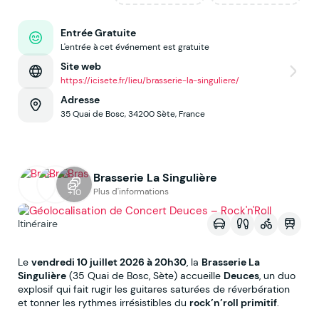
Entrée Gratuite
L'entrée à cet événement est gratuite
Site web
https://icisete.fr/lieu/brasserie-la-singuliere/
Adresse
35 Quai de Bosc, 34200 Sète, France
Brasserie La Singulière
Voir sur la map
Plus d'informations
+10
Itinéraire
Le
vendredi 10 juillet 2026 à 20h30
, la
Brasserie La
Singulière
(35 Quai de Bosc, Sète) accueille
Deuces
, un duo
explosif qui fait rugir les guitares saturées de réverbération
et tonner les rythmes irrésistibles du
rock’n’roll primitif
.