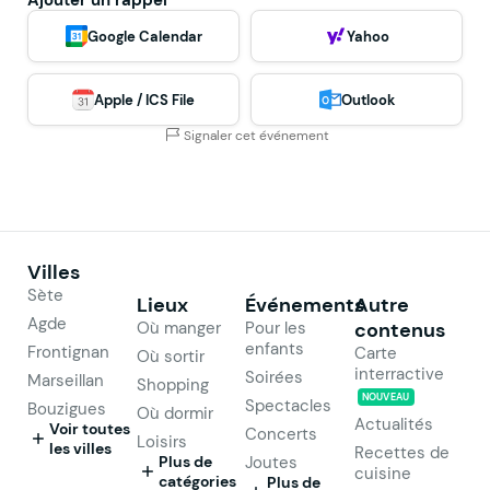
Google Calendar
Yahoo
Apple / ICS File
Outlook
Signaler cet événement
Villes
Sète
Lieux
Événements
Autre
Agde
Où manger
Pour les
contenus
enfants
Frontignan
Carte
Où sortir
interractive
Soirées
Marseillan
Shopping
NOUVEAU
Spectacles
Bouzigues
Où dormir
Actualités
Voir toutes
Concerts
Loisirs
les villes
Recettes de
Plus de
Joutes
cuisine
catégories
Plus de