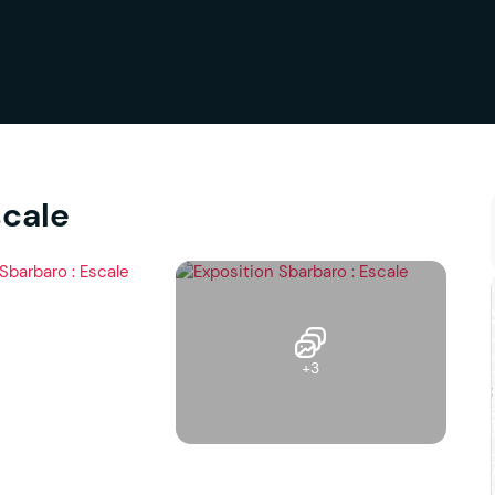
scale
+3