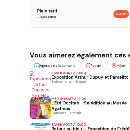
Plein tarif
2,00€
Disponible
Vous aimerez également ces
Agenda de la semaine
Payant
Mèze
SAM 8 AOÛT À 10:00
Exposition Arthur Dupuy et Pamelito
Événements - Gratuit
MER 19 AOÛT À 19:00
L'Été Occitan - 9e édition au Musée
Agathois
Concerts - Gratuit
SAM 8 AOÛT À 10:00
Retour au bleu – Exposition de Frédé