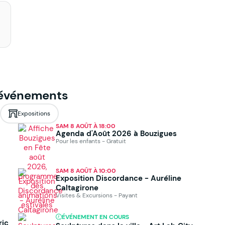
 événements
Expositions
SAM 8 AOÛT À 18:00
Agenda d'Août 2026 à Bouzigues
Pour les enfants - Gratuit
SAM 8 AOÛT À 10:00
Exposition Discordance - Auréline
Caltagirone
Visites & Excursions - Payant
ÉVÉNEMENT EN COURS
ric