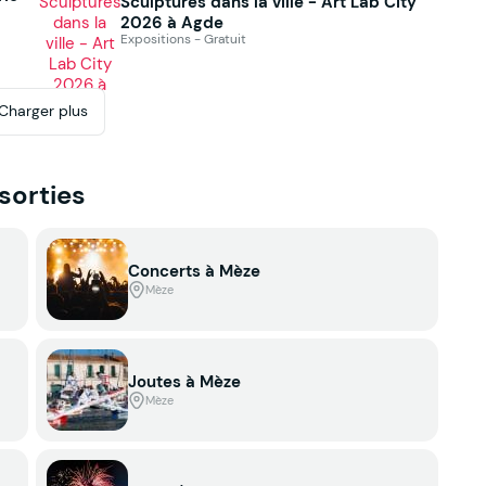
Sculptures dans la ville - Art Lab City
2026 à Agde
Expositions - Gratuit
Charger plus
 sorties
Concerts à Mèze
Mèze
Joutes à Mèze
Mèze