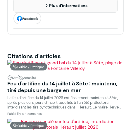
Plus d'informations
Facebook
Citations d'articles
Guide / Pratique
Sète
Actualité
Feu d'artifice du 14 juillet à Sète : maintenu,
tiré depuis une barge en mer
Le feu d’artifice du 14 juillet 2026 est finalement maintenu à Sète,
après plusieurs jours d’incertitude liés à l’arrêté préfectoral
interdisant les tirs pyrotechniques dans l’Hérault. Le maire Hervé
Marquès a obtenu une dérogation de la préfecture, sous conditions
Publié il y a 4 semaines
: le spectacle est tiré depuis une barge en mer plutôt que depuis
son emplacement habituel, […]
Guide / Pratique