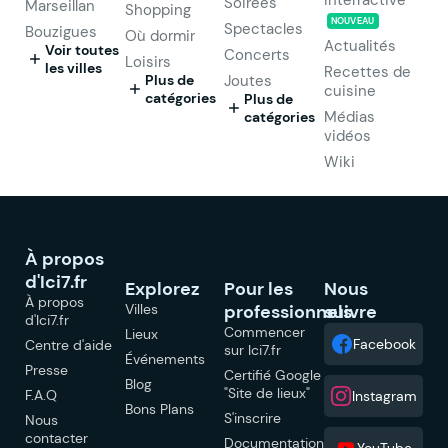
Soirées
Marseillan
Shopping
NOUVEAU
Spectacles
Bouzigues
Où dormir
Actualités
Voir toutes
Concerts
Loisirs
les villes
Recettes de
Plus de
Joutes
cuisine
catégories
Plus de
Médias
catégories
vidéos
Wiki
À propos
d'Ici7.fr
Explorez
Pour les
Nous
À propos
Villes
professionnels
suivre
d'Ici7.fr
Commencer
Lieux
Facebook
Centre d'aide
sur Ici7.fr
Événements
Presse
Certifié Google
Blog
"Site de lieux"
F.A.Q
Instagram
Bons Plans
S'inscrire
Nous
contacter
Documentation