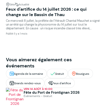
Sète
Actualité
Feux d'artifice du 14 juillet 2026 : ce qui
change sur le Bassin de Thau
Ce mercredi 8 juillet, la préfète de l’Hérault Chantal Mauchet a signé
un arrêté qui change la physionomie du 14 juillet sur tout le
département. En cause : un risque incendie classé très élevé,
plusieurs départs de feu recensés ces derniers jours, et un incendie
Publié il y a 1 mois
toujours actif à Carlencas-et-Levas qui mobilise fortement les
pompiers du […]
Vous aimerez également ces
événements
Agenda de la semaine
Gratuit
Bouzigues
Grands rendez-vous
Feux d'artifice
VEN 14 AOÛT À 10:00
Fête du Port de Frontignan 2026
Événements - Gratuit