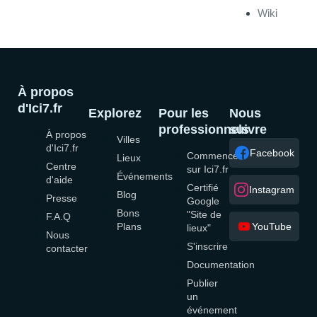
Wiki
À propos
d'Ici7.fr
Explorez
Pour les
Nous
professionnels
suivre
À propos
Villes
d'Ici7.fr
Facebook
Commencer
Lieux
Centre
sur Ici7.fr
Événements
d'aide
Certifié
Instagram
Blog
Presse
Google
Bons
"Site de
F.A.Q
Plans
YouTube
lieux"
Nous
S'inscrire
contacter
Documentation
Publier
un
événement