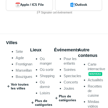
Apple / ICS File
Outlook
Signaler cet événement
Villes
Lieux
Événements
Autre
Sète
contenus
Agde
Où
Pour les
manger
enfants
Frontignan
Carte
interractive
Où sortir
Soirées
Marseillan
NOUVEAU
Shopping
Spectacles
Bouzigues
Actualités
Où
Concerts
Voir toutes
Recettes
dormir
les villes
Joutes
de
Loisirs
cuisine
Plus de
catégories
Plus de
Médias
catégories
vidéos