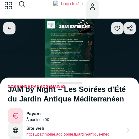
COMMENCE DANS 2 SEMAINES
JAM by Night – Les Soirées d'Été
du Jardin Antique Méditerranéen
Payant
À partir de 0€
Site web
https://patrimoine.agglopole.fr/jardin-antique-med...