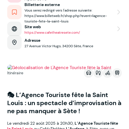
Billetterie externe
Vous serez redirigé vers l'adresse suivante:
https://www.billetweb.fr/shop.php?event=lagence-
touriste-fete-la-saint-louis
Site web
https://www.cafetheatresete.com/
Adresse
27 Avenue Victor Hugo, 34200 Sète, France
Voir sur la map
Itinéraire
🎭 L’Agence Touriste fête la Saint
Louis : un spectacle d’improvisation à
ne pas manquer à Sète !
Le vendredi 22 août 2025 à 20h30,
L’Agence Touriste fête
la Saint Louis
au Café-Théâtre
L’Audace
, à Sète, avec un