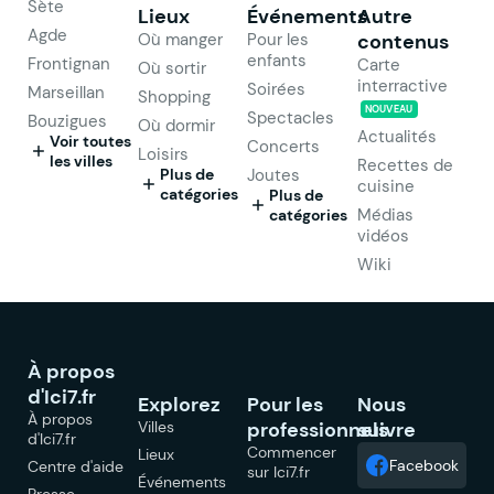
Sète
Lieux
Événements
Autre
Agde
Où manger
Pour les
contenus
enfants
Frontignan
Carte
Où sortir
interractive
Soirées
Marseillan
Shopping
NOUVEAU
Spectacles
Bouzigues
Où dormir
Actualités
Voir toutes
Concerts
Loisirs
les villes
Recettes de
Plus de
Joutes
cuisine
catégories
Plus de
Médias
catégories
vidéos
Wiki
À propos
d'Ici7.fr
Explorez
Pour les
Nous
À propos
Villes
professionnels
suivre
d'Ici7.fr
Commencer
Lieux
Facebook
Centre d'aide
sur Ici7.fr
Événements