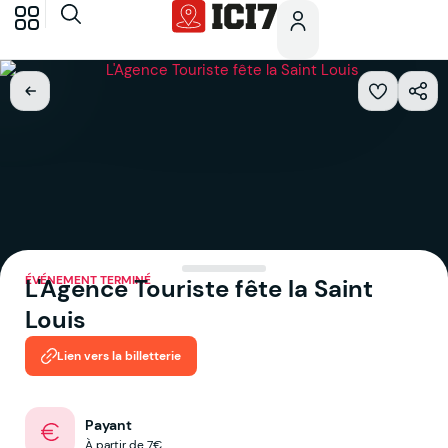
ÉVÉNEMENT TERMINÉ
L'Agence Touriste fête la Saint
Louis
Lien vers la billetterie
Payant
À partir de 7€