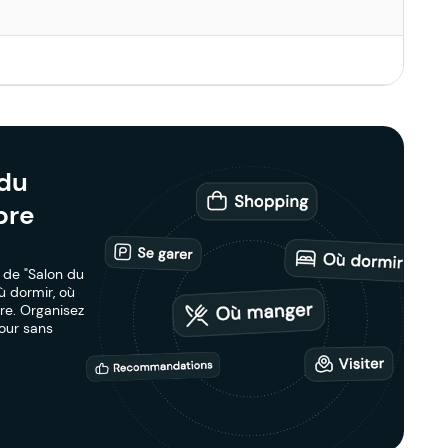
 du
bre
t de "Salon du
ù dormir, où
re. Organisez
jour sans