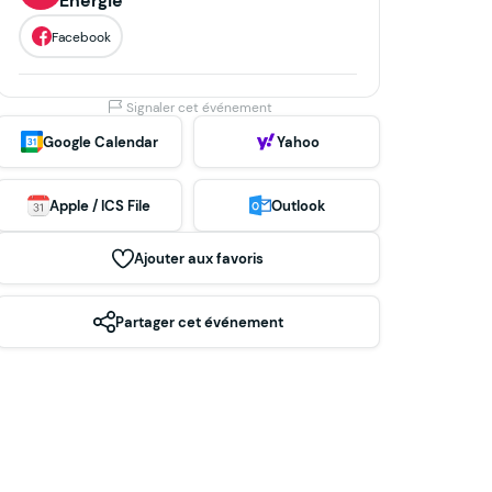
Énergie
Facebook
Signaler cet événement
Google Calendar
Yahoo
Apple / ICS File
Outlook
Ajouter aux favoris
Partager cet événement