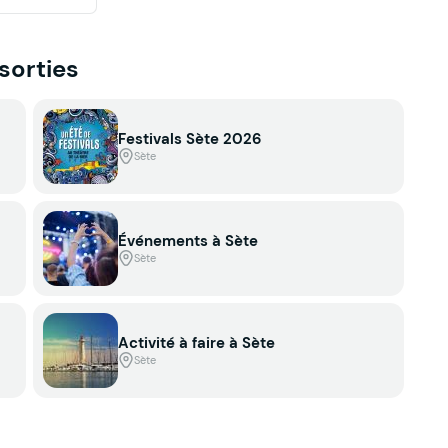
 sorties
Festivals Sète 2026
Sète
Événements à Sète
Sète
Activité à faire à Sète
Sète