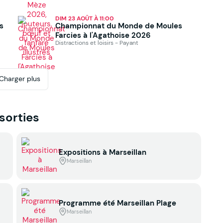
DIM 23 AOÛT À 11:00
es
Championnat du Monde de Moules
Farcies à l'Agathoise 2026
Distractions et loisirs - Payant
Charger plus
 sorties
Expositions à Marseillan
Marseillan
Programme été Marseillan Plage
Marseillan