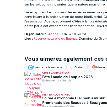
sur les solutions innovantes que la nature nous offre.
Venez apprendre comment
les espèces invasives
peu
contribuant à la préservation de notre biodiversité. C
l’association Adena, et promet d’être à la fois éducati
participer à cet événement alliant respect de l’environ
Organisateur :
Adena
– 04 67 01 60 23
Lieu :
Réserve naturelle du Bagnas,
Domaine du Grand
Vous aimerez également ces
Agenda de la semaine
Gratuit
Marseill
VEN 7 AOÛT À 21:00
Fête Locale de Loupian 2026
Événements - Gratuit
MER 19 AOÛT À 17:30
Soirée astronomie Ciel mon Ami sur l
Promenade des Beauces à Bouzigues
Pour les enfants - Gratuit