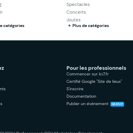
g
Spectacles
ir
Concerts
Joutes
e catégories
Plus de catégories
ez
Pour les professionnels
Commencer sur Ici7.fr
Certifié Google "Site de lieux"
nts
S'inscrire
Documentation
ns
Publier un événement
GRATUIT