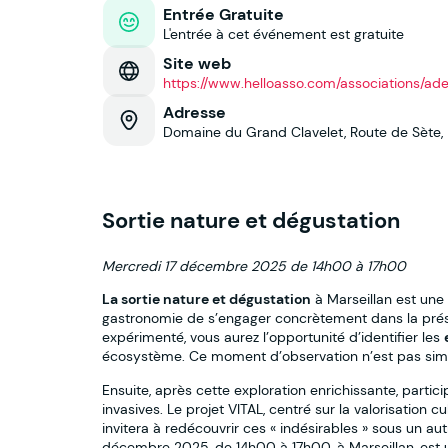
Entrée Gratuite
L'entrée à cet événement est gratuite
Site web
https://www.helloasso.com/associations/ad
Adresse
Domaine du Grand Clavelet, Route de Sète, 
Sortie nature et dégustation
Mercredi 17 décembre 2025 de 14h00 à 17h00
La sortie nature et dégustation
à Marseillan est une
gastronomie de s’engager concrètement dans la prés
expérimenté, vous aurez l’opportunité d’identifier les
écosystème. Ce moment d’observation n’est pas simpl
Ensuite, après cette exploration enrichissante, partic
invasives. Le projet VITAL, centré sur la valorisation 
invitera à redécouvrir ces « indésirables » sous un au
décembre 2025, de 14h00 à 17h00, à Marseillan, est 