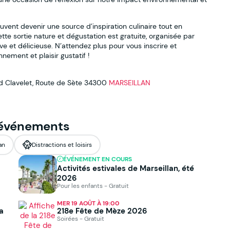
vent devenir une source d’inspiration culinaire tout en
ette sortie nature et dégustation est gratuite, organisée par
ve et délicieuse. N’attendez plus pour vous inscrire et
nement et plaisir gustatif !
 Clavelet, Route de Sète
34300
MARSEILLAN
 événements
an
Distractions et loisirs
ÉVÉNEMENT EN COURS
Activités estivales de Marseillan, été
2026
Pour les enfants - Gratuit
MER 19 AOÛT À 19:00
a
218e Fête de Mèze 2026
Soirées - Gratuit