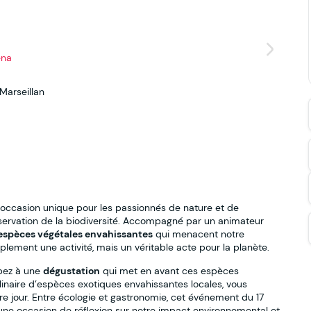
ena
Marseillan
 occasion unique pour les passionnés de nature et de
ervation de la biodiversité. Accompagné par un animateur
espèces végétales envahissantes
qui menacent notre
ement une activité, mais un véritable acte pour la planète.
ipez à une
dégustation
qui met en avant ces espèces
culinaire d’espèces exotiques envahissantes locales, vous
tre jour. Entre écologie et gastronomie, cet événement du 17
une occasion de réflexion sur notre impact environnemental et