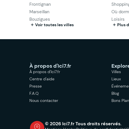
Frontignan
Shoppin
Marseillan
Où dorm
Bouzigues
Loisirs
Voir toutes les villes
Plus d
À propos d'Ici7.fr
Explor
À propos d'Ici7.fr
Villes
Centre d'aide
Lieux
Presse
Événeme
F.A.Q
Blog
Nous contacter
Bons Pla
© 2026 Ici7.fr Tous droits réservés.