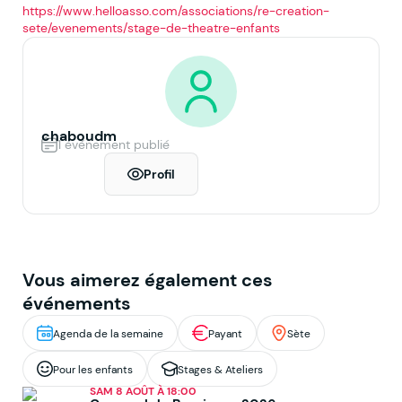
https://www.helloasso.com/associations/re-creation-
sete/evenements/stage-de-theatre-enfants
chaboudm
1 événement publié
Profil
Vous aimerez également ces
événements
Agenda de la semaine
Payant
Sète
Pour les enfants
Stages & Ateliers
SAM 8 AOÛT À 18:00