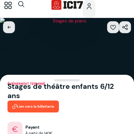
ÉVÉNEMENT TERMINÉ
Stages de théâtre enfants 6/12
ans
Lien vers la billetterie
Payant
À partir de 140€