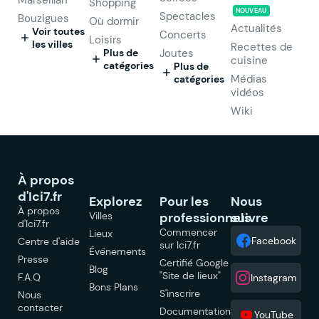
Shopping
NOUVEAU
Spectacles
Bouzigues
Où dormir
Actualités
Voir toutes
Concerts
Loisirs
les villes
Recettes de
Plus de
Joutes
cuisine
catégories
Plus de
Médias
catégories
vidéos
Wiki
À propos
d'Ici7.fr
Explorez
Pour les
Nous
À propos
Villes
professionnels
suivre
d'Ici7.fr
Commencer
Lieux
Facebook
Centre d'aide
sur Ici7.fr
Événements
Presse
Certifié Google
Blog
"Site de lieux"
F.A.Q
Instagram
Bons Plans
S'inscrire
Nous
contacter
Documentation
YouTube