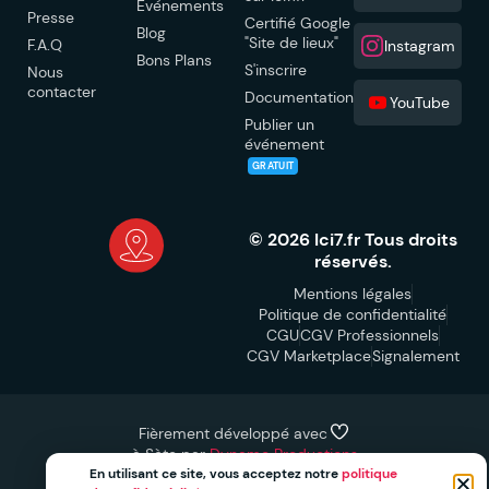
Événements
Presse
Certifié Google
Blog
"Site de lieux"
F.A.Q
Instagram
Bons Plans
S'inscrire
Nous
contacter
Documentation
YouTube
Publier un
événement
GRATUIT
© 2026 Ici7.fr Tous droits
réservés.
Mentions légales
Politique de confidentialité
CGU
CGV Professionnels
CGV Marketplace
Signalement
Fièrement développé avec
à Sète par
Dynamo Productions
Billetterie
En utilisant ce site, vous acceptez notre
politique