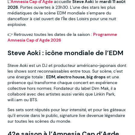
L’
Amnesia Cap d’Agde
accueille
Steve Aoki
le
mardi 11 août
2026
. Portes ouvertes à 23h30. L’une des stars les plus
médiatiques de la scène EDM mondiale s’empare du
dancefloor à ciel ouvert de l’Île des Loisirs pour une nuit
explosive.
👉 Retrouvez toutes les dates de la saison :
Programme
Amnesia Cap d’Agde 2026
Steve Aoki : icône mondiale de l’EDM
Steve Aoki est un DJ et producteur américano-japonais dont
les shows sont reconnaissables entre tous. Sur scène, c’est
une énergie totale :
EDM, electro house, big drops
et une
présence qui transforme chaque concert en expérience
collective hors normes. Fondateur du label Dim Mak, il a
collaboré avec des artistes aussi variés que Linkin Park,
will.i.am ou BTS.
Ses sets sont réputés pour leur intensité, et pour les gâteaux
qu’il envoie dans le public, signature live devenue légendaire
sur toutes les scènes du monde.
42e saison à l’Amnesia Cap d’Agde