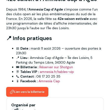
Depuis 1984, l’
Amnesia Cap d’Agde
s’impose comme l’un
des clubs open air les plus emblématiques du sud de la
France. En 2026, la salle fête sa
42e saison estivale
avec
une programmation de têtes d’affiche internationales, de
23h30 jusqu’à l’aube sur l’Île des Loisirs.
📍 Infos pratiques
📅
Date :
mardi 11 août 2026 – ouverture des portes à
23h30
📍
Lieu :
Amnésia Cap d’Agde – Île des Loisirs, 5
Parking du Temps Libre, 34300 Agde
🎟
Billetterie :
Réserver sur Shotgun
🥂
Tables VIP :
amnesia.fr/tables-vip
📞
Contact :
06 17 20 25 35
📱
Facebook :
Amnesia Cap
Lien vers la billetterie
Organisé par