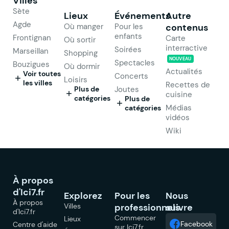
Villes
Sète
Lieux
Événements
Autre
Agde
Où manger
Pour les
contenus
enfants
Frontignan
Carte
Où sortir
interractive
Soirées
Marseillan
Shopping
NOUVEAU
Spectacles
Bouzigues
Où dormir
Actualités
Voir toutes
Concerts
Loisirs
les villes
Recettes de
Plus de
Joutes
cuisine
catégories
Plus de
Médias
catégories
vidéos
Wiki
À propos
d'Ici7.fr
Explorez
Pour les
Nous
À propos
Villes
professionnels
suivre
d'Ici7.fr
Commencer
Lieux
Facebook
Centre d'aide
sur Ici7.fr