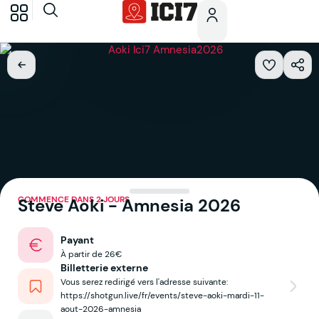
COMMENCE DANS 2 JOURS
Steve Aoki - Amnesia 2026
Payant
À partir de 26€
Billetterie externe
Vous serez redirigé vers l'adresse suivante:
https://shotgun.live/fr/events/steve-aoki-mardi-11-
aout-2026-amnesia