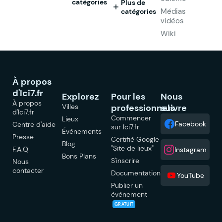
catégories
Plus de
Médias
catégories
vidéos
Wiki
À propos
d'Ici7.fr
Explorez
Pour les
Nous
À propos
Villes
professionnels
suivre
d'Ici7.fr
Commencer
Lieux
Facebook
Centre d'aide
sur Ici7.fr
Événements
Presse
Certifié Google
Blog
"Site de lieux"
F.A.Q
Instagram
Bons Plans
S'inscrire
Nous
contacter
Documentation
YouTube
Publier un
événement
GRATUIT