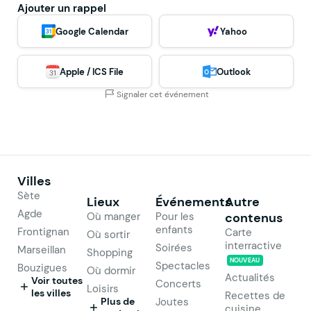
Ajouter un rappel
Google Calendar
Yahoo
Apple / ICS File
Outlook
Signaler cet événement
Villes
Sète
Lieux
Événements
Autre
Agde
Où manger
Pour les
contenus
enfants
Frontignan
Carte
Où sortir
interractive
Soirées
Marseillan
Shopping
NOUVEAU
Spectacles
Bouzigues
Où dormir
Actualités
Voir toutes
Concerts
Loisirs
les villes
Recettes de
Plus de
Joutes
cuisine