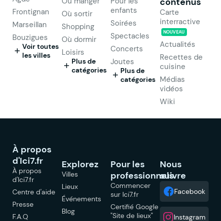
Où manger
Pour les
contenus
enfants
Frontignan
Carte
Où sortir
interractive
Soirées
Marseillan
Shopping
NOUVEAU
Spectacles
Bouzigues
Où dormir
Actualités
Voir toutes
Concerts
Loisirs
les villes
Recettes de
Plus de
Joutes
cuisine
catégories
Plus de
Médias
catégories
vidéos
Wiki
À propos
d'Ici7.fr
Explorez
Pour les
Nous
À propos
Villes
professionnels
suivre
d'Ici7.fr
Commencer
Lieux
Facebook
Centre d'aide
sur Ici7.fr
Événements
Presse
Certifié Google
Blog
"Site de lieux"
F.A.Q
Instagram