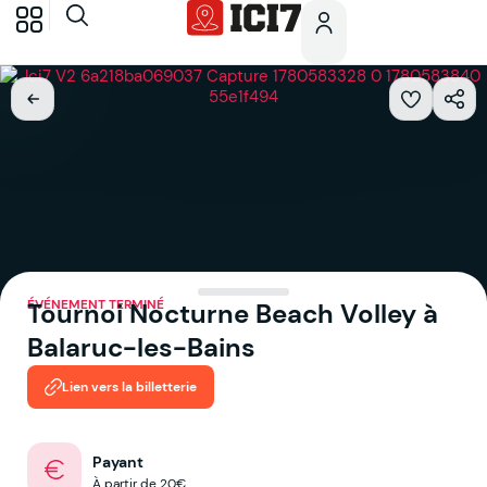
ÉVÉNEMENT TERMINÉ
Tournoi Nocturne Beach Volley à
Balaruc-les-Bains
Lien vers la billetterie
Payant
À partir de 20€