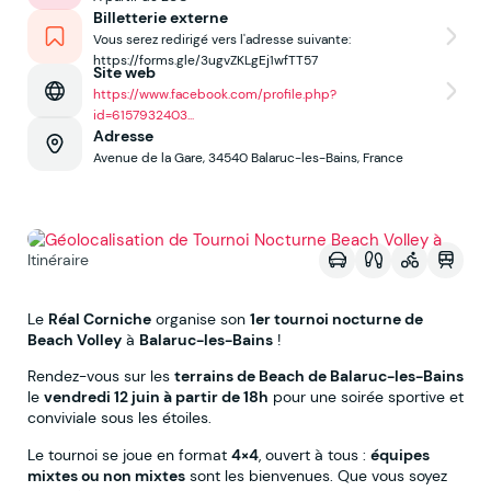
Billetterie externe
Vous serez redirigé vers l'adresse suivante:
https://forms.gle/3ugvZKLgEj1wfTT57
Site web
https://www.facebook.com/profile.php?
id=6157932403...
Adresse
Avenue de la Gare, 34540 Balaruc-les-Bains, France
Voir sur la map
Itinéraire
Le
Réal Corniche
organise son
1er tournoi nocturne de
Beach Volley
à
Balaruc-les-Bains
!
Rendez-vous sur les
terrains de Beach de Balaruc-les-Bains
le
vendredi 12 juin à partir de 18h
pour une soirée sportive et
conviviale sous les étoiles.
Le tournoi se joue en format
4×4
, ouvert à tous :
équipes
mixtes ou non mixtes
sont les bienvenues. Que vous soyez