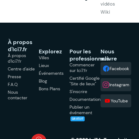
vidéos
Wiki
À propos
d'Ici7.fr
Explorez
Pour les
Nous
À propos
Villes
professionnels
suivre
d'Ici7.fr
Commencer
Lieux
Facebook
Centre d'aide
sur Ici7.fr
Événements
Presse
Certifié Google
Blog
"Site de lieux"
F.A.Q
Instagram
Bons Plans
S'inscrire
Nous
contacter
Documentation
YouTube
Publier un
événement
GRATUIT