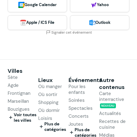
Google Calendar
Yahoo
Apple / ICS File
Outlook
Signaler cet événement
Villes
Sète
Lieux
Événements
Autre
Agde
Où manger
Pour les
contenus
enfants
Frontignan
Carte
Où sortir
interractive
Soirées
Marseillan
Shopping
NOUVEAU
Spectacles
Bouzigues
Où dormir
Actualités
Voir toutes
Concerts
Loisirs
les villes
Recettes de
Plus de
Joutes
cuisine
catégories
Plus de
Médias
catégories