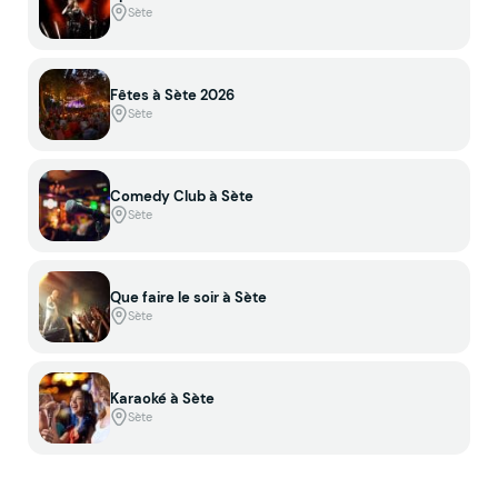
Sète
Fêtes à Sète 2026
Sète
Comedy Club à Sète
Sète
Que faire le soir à Sète
Sète
Karaoké à Sète
Sète