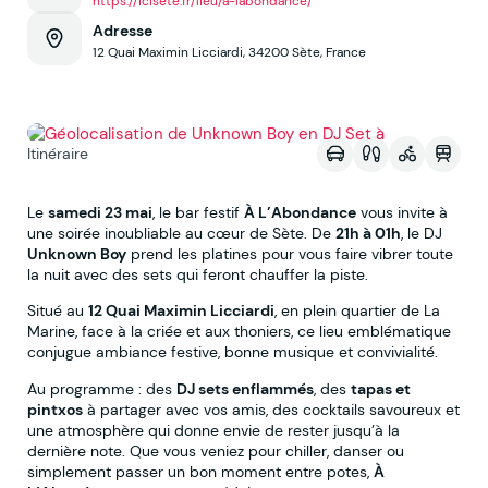
https://icisete.fr/lieu/a-labondance/
Adresse
12 Quai Maximin Licciardi, 34200 Sète, France
Voir sur la map
Itinéraire
Le
samedi 23 mai
, le bar festif
À L’Abondance
vous invite à
une soirée inoubliable au cœur de Sète. De
21h à 01h
, le DJ
Unknown Boy
prend les platines pour vous faire vibrer toute
la nuit avec des sets qui feront chauffer la piste.
Situé au
12 Quai Maximin Licciardi
, en plein quartier de La
Marine, face à la criée et aux thoniers, ce lieu emblématique
conjugue ambiance festive, bonne musique et convivialité.
Au programme : des
DJ sets enflammés
, des
tapas et
pintxos
à partager avec vos amis, des cocktails savoureux et
une atmosphère qui donne envie de rester jusqu’à la
dernière note. Que vous veniez pour chiller, danser ou
simplement passer un bon moment entre potes,
À