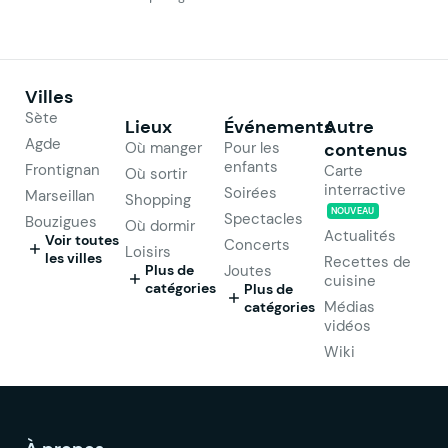
Villes
Sète
Lieux
Événements
Autre
Agde
Où manger
Pour les
contenus
enfants
Frontignan
Carte
Où sortir
interractive
Soirées
Marseillan
Shopping
NOUVEAU
Spectacles
Bouzigues
Où dormir
Actualités
Voir toutes
Concerts
Loisirs
les villes
Recettes de
Plus de
Joutes
cuisine
catégories
Plus de
Médias
catégories
vidéos
Wiki