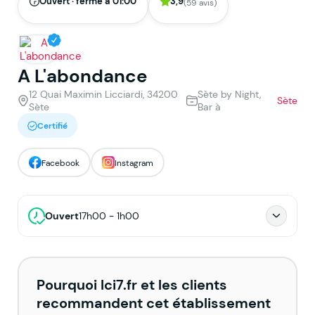
Ouvert · ferme à 01:00
3,9
(59 avis)
A L'abondance
12 Quai Maximin Licciardi, 34200
Sète by Night,
Sète
Sète
Bar à
Certifié
Facebook
Instagram
Ouvert
17h00 - 1h00
Pourquoi Ici7.fr et les clients
recommandent cet établissement