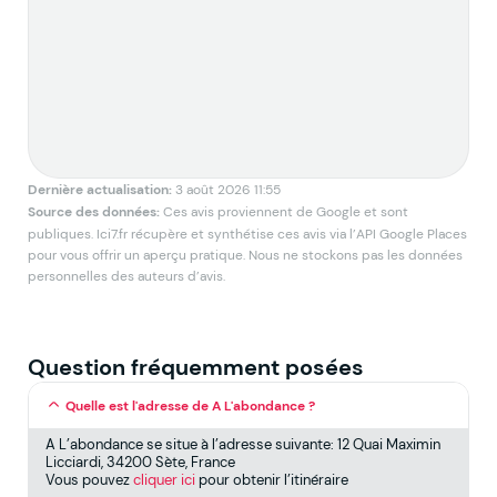
f
Dernière actualisation:
3 août 2026 11:55
Source des données:
Ces avis proviennent de Google et sont
publiques. Ici7.fr récupère et synthétise ces avis via l’API Google Places
pour vous offrir un aperçu pratique. Nous ne stockons pas les données
personnelles des auteurs d’avis.
Question fréquemment posées
Quelle est l'adresse de A L'abondance ?
A L’abondance se situe à l’adresse suivante: 12 Quai Maximin
Licciardi, 34200 Sète, France
Vous pouvez
cliquer ici
pour obtenir l’itinéraire