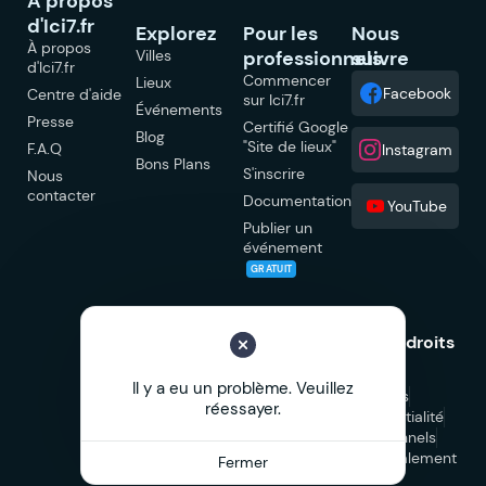
À propos
d'Ici7.fr
Explorez
Pour les
Nous
À propos
Villes
professionnels
suivre
d'Ici7.fr
Commencer
Lieux
Facebook
Centre d'aide
sur Ici7.fr
Événements
Presse
Certifié Google
Blog
"Site de lieux"
F.A.Q
Instagram
Bons Plans
S'inscrire
Nous
contacter
Documentation
YouTube
Publier un
événement
GRATUIT
© 2026 Ici7.fr Tous droits
réservés.
Il y a eu un problème. Veuillez
Mentions légales
réessayer.
Politique de confidentialité
CGU
CGV Professionnels
CGV Marketplace
Signalement
Fermer