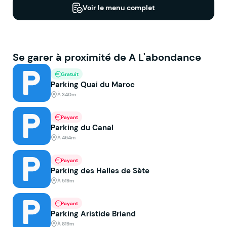
Voir le menu complet
Se garer à proximité de A L'abondance
Gratuit
Parking Quai du Maroc
À 340m
Payant
Parking du Canal
À 464m
Payant
Parking des Halles de Sète
À 519m
Payant
Parking Aristide Briand
À 819m