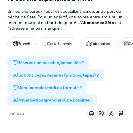
Un lieu chaleureux, festif et accueillant, au cœur du port de
pêche de Sète. Pour un apéritif, une soirée entre amis ou un
moment musical en bord de quai,
A L’Abondance Sète
est
l’adresse à ne pas manquer.
Brunch
Carte bancaire
Fait maison
Gr
Réservation possible/conseillée ?
Options végé./véganes (pintxos/tapas) ?
Menu complet midi ou formule ?
Voir sur la map
Privatisation/grand groupe possible?
Itinéraire