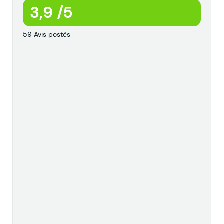
3,9 /5
59 Avis postés
c