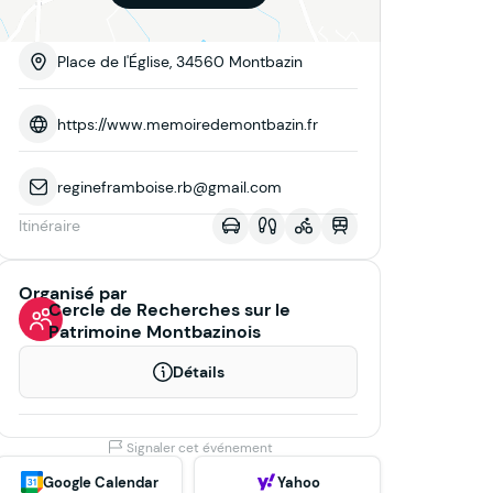
Place de l'Église, 34560 Montbazin
https://www.memoiredemontbazin.fr
regineframboise.rb@gmail.com
Itinéraire
Organisé par
Cercle de Recherches sur le
Patrimoine Montbazinois
Détails
Signaler cet événement
Google Calendar
Yahoo