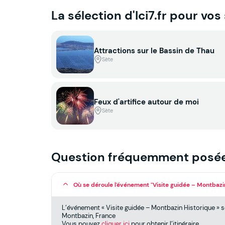
La sélection d'Ici7.fr pour vos
Attractions sur le Bassin de Thau
Sète
Feux d'artifice autour de moi
Sète
Question fréquemment posé
Où se déroule l'événement "Visite guidée – Montbazin
L’événement « Visite guidée – Montbazin Historique » se
Montbazin, France
Vous pouvez
cliquer ici
pour obtenir l’itinéraire