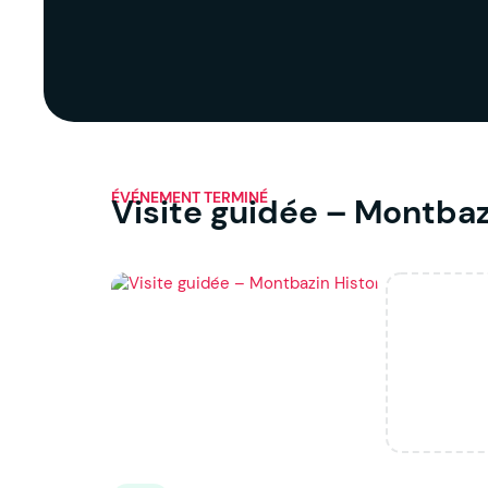
ÉVÉNEMENT TERMINÉ
Visite guidée – Montbaz