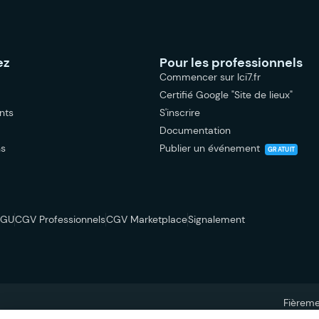
ez
Pour les professionnels
Commencer sur Ici7.fr
Certifié Google "Site de lieux"
nts
S'inscrire
Documentation
ns
Publier un événement
GRATUIT
CGU
CGV Professionnels
CGV Marketplace
Signalement
Fièrem