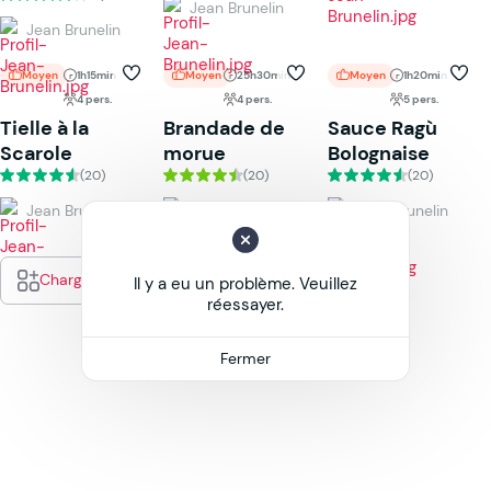
Jean Brunelin
Jean Brunelin
Moyen
1h15min
Moyen
25h30min
Moyen
1h20min
4 pers.
4 pers.
5 pers.
Tielle à la
Brandade de
Sauce Ragù
Scarole
morue
Bolognaise
(20)
(20)
(20)
Jean Brunelin
Jean Brunelin
Jean Brunelin
Charger plus
Il y a eu un problème. Veuillez
réessayer.
Fermer