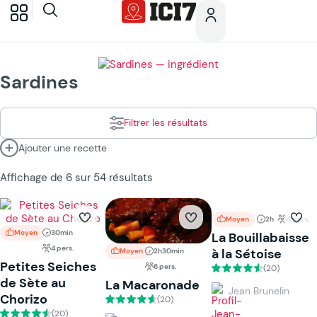
Sardines
Filtrer les résultats
Ajouter une recette
Affichage de 6 sur 54 résultats
Moyen
2h
4 pers.
Moyen
30min
La Bouillabaisse
4 pers.
à la Sétoise
Moyen
2h30min
Petites Seiches
6 pers.
(20)
de Sète au
La Macaronade
Jean Brunelin
Chorizo
(20)
(20)