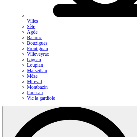
Villes
Sète
Agde
Balaruc
Bouzigues
Frontignan
Villeveyrac
Gigean
Loupian
Marseillan
Mèze
Mireval
Montbazin
Poussan
Vic la gardiole