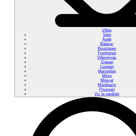
Villes
Sète
Agde
Balaruc
Bouzigues
Frontignan
Villeveyrac
Gigean
Loupian
Marseillan
Mèze
Mireval
Montbazin
Poussan
Vic la gardiole